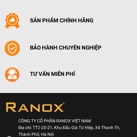
SẢN PHẨM CHÍNH HÃNG
BẢO HÀNH CHUYÊN NGHIỆP
TƯ VẤN MIỄN PHÍ
CÔNG TY CỔ PHẦN RANOX VIỆT NAM
Địa chỉ: TT2-20-21, Khu Đấu Giá Tứ Hiệp, Xã Thanh Trì,
Thành Phố, Hà Nội