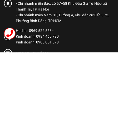
- Chi nhánh miền Bắc: Lô 57+58 Khu Đấu Giá Tứ Hiệp, xã
Thanh Trì, TP.Hà Nội
- Chi nhánh miền Nam: 13, Đường A, Khu dân cư Bến Lức,
Phường Bình Đông, TP.HCM
Hotline: 0969 522 563
-
Kinh doanh: 0984 460 780
Kinh doanh: 0906 051 678
ranoxvn@gmail.com
CHÍNH SÁCH
Chính sách bảo mật
Chính sách thanh toán
Chính sách vận chuyển
Chính sách bảo hành
Chính sách đổi trả hàng
Dịch vụ hậu mãi