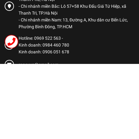
- Chi nhánh miền Bắc: Lô 57+58 Khu Đấu Giá Tứ Hiệp, xã
Thanh Trì, TP.Hà Nội
- Chi nhánh miền Nam: 13, Đường A, Khu dân cư Bến Lức,
Phường Bình Đông, TP.HCM
Hotline: 0969 522 563
-
Kinh doanh: 0984 460 780
Kinh doanh: 0906 051 678
ranoxvn@gmail.com
CHÍNH SÁCH
Chính sách bảo mật
Chính sách thanh toán
Chính sách vận chuyển
Chính sách bảo hành
Chính sách đổi trả hàng
Dịch vụ hậu mãi