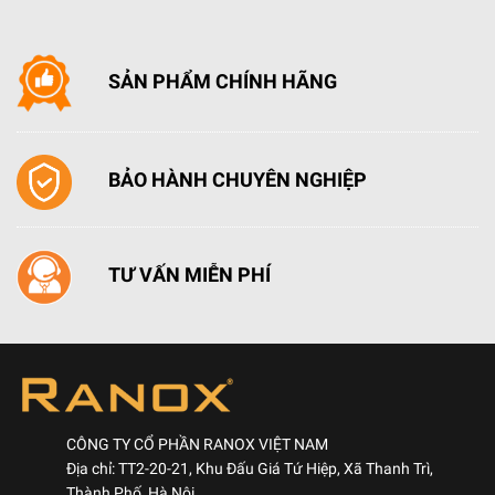
SẢN PHẨM CHÍNH HÃNG
BẢO HÀNH CHUYÊN NGHIỆP
TƯ VẤN MIỄN PHÍ
CÔNG TY CỔ PHẦN RANOX VIỆT NAM
Địa chỉ: TT2-20-21, Khu Đấu Giá Tứ Hiệp, Xã Thanh Trì,
Thành Phố, Hà Nội