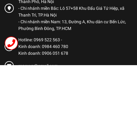
Thành Phố, Hà Nội
- Chi nhánh miền Bắc: Lô 57+58 Khu Đấu Giá Tứ Hiệp, xã
Thanh Trì, TP.Hà Nội
- Chi nhánh miền Nam: 13, Đường A, Khu dân cư Bến Lức,
Phường Bình Đông, TP.HCM
Hotline: 0969 522 563
-
Kinh doanh: 0984 460 780
Kinh doanh: 0906 051 678
ranoxvn@gmail.com
CHÍNH SÁCH
Chính sách bảo mật
Chính sách thanh toán
Chính sách vận chuyển
Chính sách bảo hành
Chính sách đổi trả hàng
Dịch vụ hậu mãi