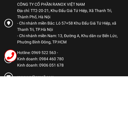
CÔNG TY CỔ PHẦN RANOX VIỆT NAM
Địa chỉ: TT2-20-21, Khu Đấu Giá Tứ Hiệp, Xã Thanh Trì,
Thành Phố, Hà Nội
- Chi nhánh miền Bắc: Lô 57+58 Khu Đấu Giá Tứ Hiệp, xã
Thanh Trì, TP.Hà Nội
- Chi nhánh miền Nam: 13, Đường A, Khu dân cư Bến Lức,
Phường Bình Đông, TP.HCM
Hotline: 0969 522 563
-
Kinh doanh: 0984 460 780
Kinh doanh: 0906 051 678
ranoxvn@gmail.com
CHÍNH SÁCH
Chính sách bảo mật
Chính sách thanh toán
Chính sách vận chuyển
Chính sách bảo hành