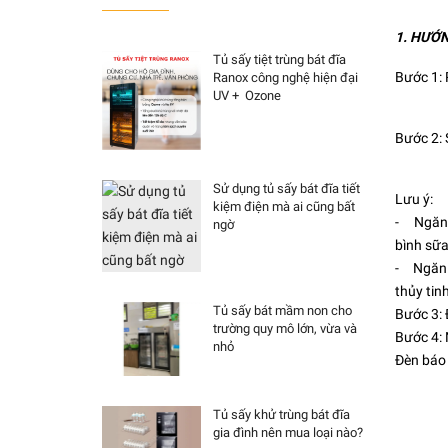
1. HƯỚ
Tủ sấy tiệt trùng bát đĩa
Bước 1:
Ranox công nghệ hiện đại
UV + Ozone
Bước 2: 
Sử dụng tủ sấy bát đĩa tiết
Lưu ý:
kiệm điện mà ai cũng bất
- Ngăn t
ngờ
bình sữa
- Ngăn d
thủy tin
Tủ sấy bát mầm non cho
Bước 3:
trường quy mô lớn, vừa và
Bước 4:
nhỏ
Đèn báo 
Tủ sấy khử trùng bát đĩa
gia đình nên mua loại nào?