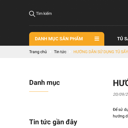
Tìm kiếm
DANH MỤC SẢN PHẨM
TỦ S
Trang chủ
Tin tức
HƯỚNG DẪN SỬ DỤNG TỦ SẤY
HƯỚ
Danh mục
20/09/2
Để sử dụ
hướng dẫ
Tin tức gần đây