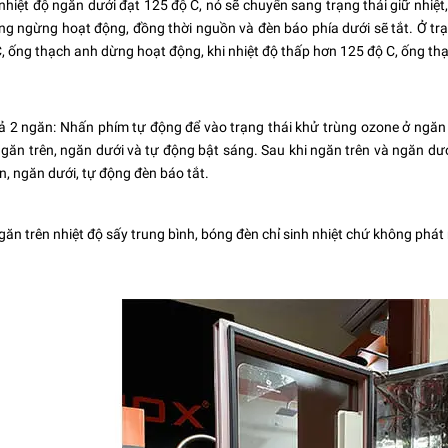
 nhiệt độ ngăn dưới đạt 125 độ C, nó sẽ chuyển sang trạng thái giữ nhiệ
ng ngừng hoạt động, đồng thời nguồn và đèn báo phía dưới sẽ tắt. Ở trạn
, ống thạch anh dừng hoạt động, khi nhiệt độ thấp hơn 125 độ C, ống th
 2 ngăn: Nhấn phím tự động để vào trạng thái khử trùng ozone ở ngăn 
găn trên, ngăn dưới và tự động bật sáng. Sau khi ngăn trên và ngăn dướ
n, ngăn dưới, tự động đèn báo tắt.
găn trên nhiệt độ sấy trung bình, bóng đèn chỉ sinh nhiệt chứ không phát