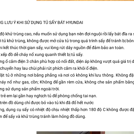
G LƯU Ý KHI SỬ DỤNG TỦ SẤY BÁT HYUNDAI
độ khử trùng cao, nếu muốn sử dụng bạn nên đợi nguội rồi lấy bát đĩa ra
i tủ khử trùng, không được mở cửa tủ trong quá trình sấy để tránh bị bỏng
i kết thúc thời gian sấy, vui lòng rút dây nguồn để đảm bảo an toàn.
xếp đồ dễ cháy nổ xung quanh thiết bị tủ sấy.
g ổ cắm điện 3 chân phù hợp có nối đất, diện áp không vượt quá giá trị da
 chuyển hay lau chùi phải rút phích cắm ra khỏi ổ điện.
t tủ ở những nơi bằng phẳng và nơi có không khí lưu thông. Không đặt
cháy nổ như gas, cồn; Không để gần rèm cửa, không che sản phẩm bằng 
ng sử dụng sản phẩm ngoài trời.
trẻ em lại gần hay nghịch tủ để phòng chống tai nạn.
rên đồ dùng chỉ được bỏ vào tủ khi đã đổ hết nước
g, dụng cụ sấy có nhiệt độ chịu nhiệt thấp hơn 180 độ C không được đặt
n để sấy và khử trùng tránh làm hỏng đồ dùng.