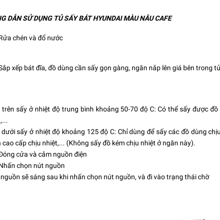
NG DẪN SỬ DỤNG TỦ SẤY BÁT HYUNDAI MÀU NÂU CAFE
 Rửa chén và đổ nước
Sắp xếp bát đĩa, đồ dùng cần sấy gọn gàng, ngăn nắp lên giá bên trong t
rên sấy ở nhiệt độ trung bình khoảng 50-70 độ C: Có thể sấy được đồ 
,...
ưới sấy ở nhiệt độ khoảng 125 độ C: Chỉ dùng để sấy các đồ dùng chịu
h cao cấp chịu nhiệt,... (Không sấy đồ kém chịu nhiệt ở ngăn này).
 Đóng cửa và cắm nguồn điện
 Nhấn chọn nút nguồn
nguồn sẽ sáng sau khi nhấn chọn nút nguồn, và đi vào trạng thái chờ