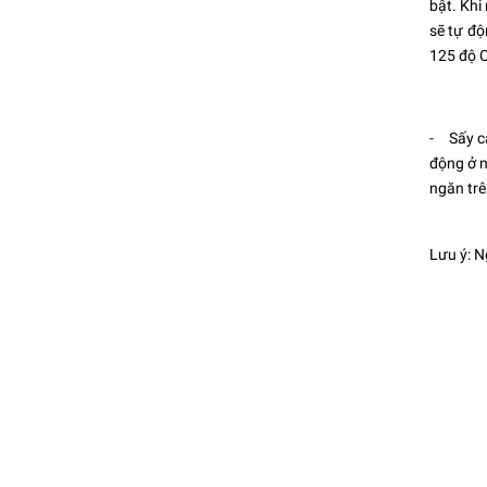
bật. Khi
sẽ tự độ
125 độ C
- Sấy cả
động ở n
ngăn trê
Lưu ý: N