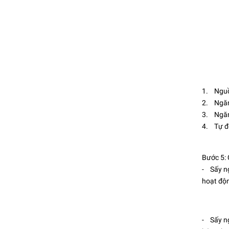
1. Ngu
2. Ngăn
3. Ngăn
4. Tự đ
Bước 5: 
- Sấy ng
hoạt độn
- Sấy ng