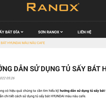
ẤY BÁT ĐĨA
SƠN RANOX
LIÊN HỆ
 BÁT HYUNDAI MÀU NÂU CAFE
NG DẪN SỬ DỤNG TỦ SẤY BÁT 
022 05:26
ng có hiệu quả chúng ta cần tìm hiểu kỹ
hướng dẫn sử dụng tủ sấy bát
n chi tiết cách sử dụng tủ sấy bát HYUNDAI màu nâu cafe.