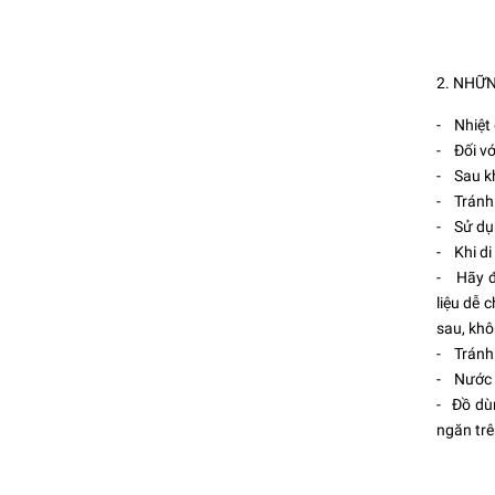
2. NHỮN
- Nhiệt 
- Đối vớ
- Sau kh
- Tránh 
- Sử dụn
- Khi di
- Hãy đặ
liệu dễ 
sau, khô
- Tránh 
- Nước t
- Đồ dùn
ngăn trê