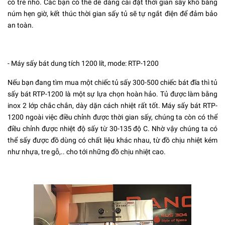
có trẻ nhỏ. Các bạn có thể dễ dàng cài đặt thời gian sấy khô bằng
núm hẹn giờ, kết thúc thời gian sấy tủ sẽ tự ngắt điện để đảm bảo
an toàn.
- Máy sấy bát dung tích 1200 lít, mode: RTP-1200
Nếu bạn đang tìm mua một chiếc tủ sấy 300-500 chiếc bát đĩa thì tủ
sấy bát RTP-1200 là một sự lựa chọn hoàn hảo. Tủ được làm bằng
inox 2 lớp chắc chắn, dày dặn cách nhiệt rất tốt. Máy sấy bát RTP-
1200 ngoài việc điều chỉnh được thời gian sấy, chúng ta còn có thể
điều chỉnh được nhiệt độ sấy từ 30-135 độ C. Nhờ vậy chúng ta có
thể sấy được đồ dùng có chất liệu khác nhau, từ đồ chịu nhiệt kém
như nhựa, tre gỗ,.. cho tới những đồ chịu nhiệt cao.