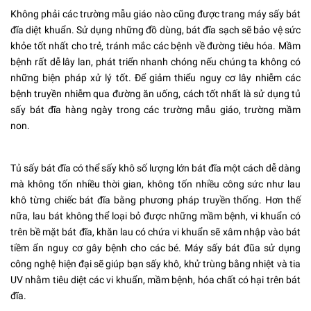
Không phải các trường mẫu giáo nào cũng được trang máy sấy bát
đĩa diệt khuẩn. Sử dụng những đồ dùng, bát đĩa sạch sẽ bảo vệ sức
khỏe tốt nhất cho trẻ, tránh mắc các bệnh về đường tiêu hóa. Mầm
bệnh rất dễ lây lan, phát triển nhanh chóng nếu chúng ta không có
những biện pháp xử lý tốt. Để giảm thiểu nguy cơ lây nhiễm các
bệnh truyền nhiễm qua đường ăn uống, cách tốt nhất là sử dụng tủ
sấy bát đĩa hàng ngày trong các trường mẫu giáo, trường mầm
non.
Tủ sấy bát đĩa
có thể sấy khô số lượng lớn bát đĩa một cách dễ dàng
mà không tốn nhiều thời gian, không tốn nhiều công sức như lau
khô từng chiếc bát đĩa bằng phương pháp truyền thống. Hơn thế
nữa, lau bát không thể loại bỏ được những mầm bệnh, vi khuẩn có
trên bề mặt bát đĩa, khăn lau có chứa vi khuẩn sẽ xâm nhập vào bát
tiềm ẩn nguy cơ gây bệnh cho các bé. Máy sấy bát đũa sử dụng
công nghệ hiện đại sẽ giúp bạn sấy khô, khử trùng bằng nhiệt và tia
UV nhằm tiêu diệt các vi khuẩn, mầm bệnh, hóa chất có hại trên bát
đĩa.