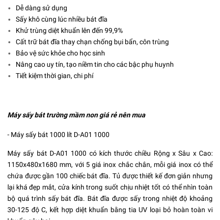
Dễ dàng sử dụng
Sấy khô cùng lúc nhiều bát đĩa
Khử trùng diệt khuẩn lên đến 99,9%
Cất trữ bát đĩa thay chạn chống bụi bẩn, côn trùng
Bảo vệ sức khỏe cho học sinh
Nâng cao uy tín, tạo niềm tin cho các bậc phụ huynh
Tiết kiệm thời gian, chi phí
Máy sấy bát trường mầm non giá rẻ nên mua
- Máy sấy bát 1000 lít D-A01 1000
Máy sấy bát D-A01 1000 có kích thước chiều Rộng x Sâu x Cao:
1150x480x1680 mm, với 5 giá inox chắc chắn, mỗi giá inox có thể
chứa được gần 100 chiếc bát đĩa. Tủ được thiết kế đơn giản nhưng
lại khá đẹp mắt, cửa kính trong suốt chịu nhiệt tốt có thể nhìn toàn
bộ quá trình sấy bát đĩa. Bát đĩa được sấy trong nhiệt độ khoảng
30-125 độ C, kết hợp diệt khuẩn bằng tia UV loại bỏ hoàn toàn vi