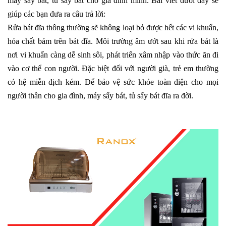
máy sấy bát, tủ sấy bát cho gia đình mình. Bài viết dưới đây sẽ
giúp các bạn đưa ra câu trả lời:
Rửa bát đĩa thông thường sẽ không loại bỏ được hết các vi khuẩn,
hóa chất bám trên bát đĩa. Môi trường âm ướt sau khi rửa bát là
nơi vi khuẩn càng dễ sinh sôi, phát triển xâm nhập vào thức ăn đi
vào cơ thể con người. Đặc biệt đối với người già, trẻ em thường
có hệ miễn dịch kém. Để bảo vệ sức khỏe toàn diện cho mọi
người thân cho gia đình, máy sấy bát, tủ sấy bát đĩa ra đời.