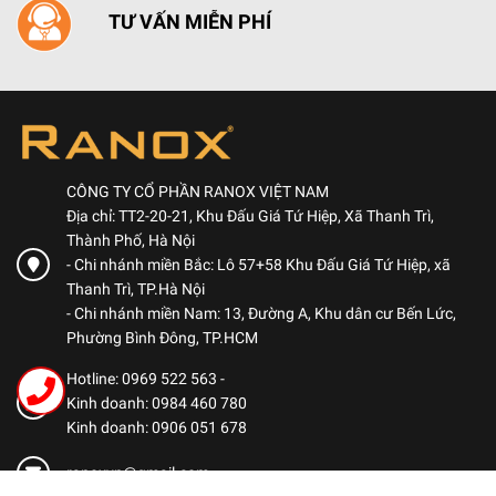
TƯ VẤN MIỄN PHÍ
CÔNG TY CỔ PHẦN RANOX VIỆT NAM
Địa chỉ: TT2-20-21, Khu Đấu Giá Tứ Hiệp, Xã Thanh Trì,
Thành Phố, Hà Nội
- Chi nhánh miền Bắc: Lô 57+58 Khu Đấu Giá Tứ Hiệp, xã
Thanh Trì, TP.Hà Nội
- Chi nhánh miền Nam: 13, Đường A, Khu dân cư Bến Lức,
Phường Bình Đông, TP.HCM
Hotline: 0969 522 563
-
Kinh doanh: 0984 460 780
Kinh doanh: 0906 051 678
ranoxvn@gmail.com