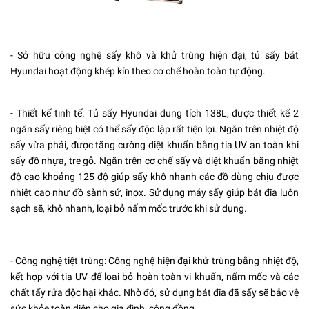
- Sở hữu công nghệ sấy khô và khử trùng hiện đại, tủ sấy bát
Hyundai hoạt động khép kín theo cơ chế hoàn toàn tự động.
- Thiết kế tinh tế: Tủ sấy Hyundai dung tích 138L, được thiết kế 2
ngăn sấy riêng biệt có thể sấy độc lập rất tiện lợi. Ngăn trên nhiệt độ
sấy vừa phải, được tăng cường diệt khuẩn bằng tia UV an toàn khi
sấy đồ nhựa, tre gỗ. Ngăn trên cơ chế sấy và diệt khuẩn bằng nhiệt
độ cao khoảng 125 độ giúp sấy khô nhanh các đồ dùng chịu được
nhiệt cao như đồ sành sứ, inox. Sử dụng máy sấy giúp bát đĩa luôn
sạch sẽ, khô nhanh, loại bỏ nấm mốc trước khi sử dụng.
- Công nghệ tiệt trùng: Công nghệ hiện đại khử trùng bằng nhiệt độ,
kết hợp với tia UV để loại bỏ hoàn toàn vi khuẩn, nấm mốc và các
chất tẩy rửa độc hại khác. Nhờ đó, sử dụng bát đĩa đã sấy sẽ bảo vệ
sức khỏe toàn diện cho gia đình, cộng đồng.