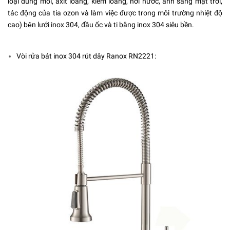
loại dung môi, axit loãng, kiềm loãng, hơi nước, ánh sáng mặt trời,
tác động của tia ozon và làm việc được trong môi trường nhiệt độ
cao) bện lưới inox 304, đầu ốc và ti bằng inox 304 siêu bền.
Vòi rửa bát inox 304 rút dây Ranox RN2221: