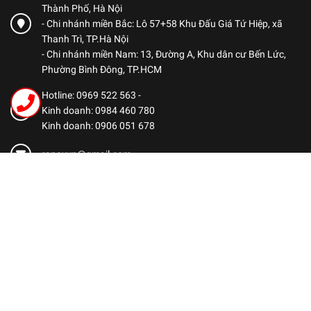
Thành Phố, Hà Nội
- Chi nhánh miền Bắc: Lô 57+58 Khu Đấu Giá Tứ Hiệp, xã
Thanh Trì, TP.Hà Nội
- Chi nhánh miền Nam: 13, Đường A, Khu dân cư Bến Lức,
Phường Bình Đông, TP.HCM
Hotline: 0969 522 563
-
Kinh doanh: 0984 460 780
Kinh doanh: 0906 051 678
ranoxvn@gmail.com
CHÍNH SÁCH
Chính sách bảo mật
Chính sách thanh toán
Chính sách vận chuyển
Chính sách bảo hành
Chính sách đổi trả hàng
Dịch vụ hậu mãi