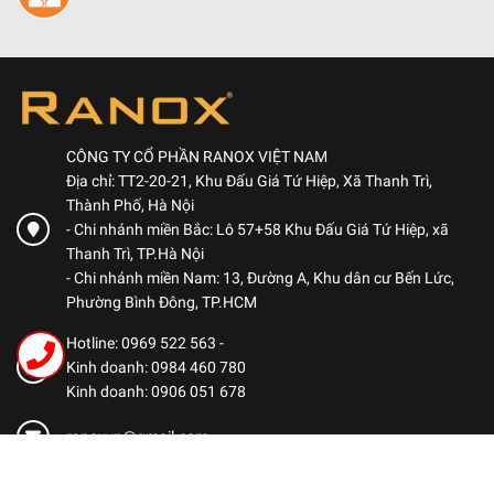
CÔNG TY CỔ PHẦN RANOX VIỆT NAM
Địa chỉ: TT2-20-21, Khu Đấu Giá Tứ Hiệp, Xã Thanh Trì,
Thành Phố, Hà Nội
- Chi nhánh miền Bắc: Lô 57+58 Khu Đấu Giá Tứ Hiệp, xã
Thanh Trì, TP.Hà Nội
- Chi nhánh miền Nam: 13, Đường A, Khu dân cư Bến Lức,
Phường Bình Đông, TP.HCM
Hotline: 0969 522 563
-
Kinh doanh: 0984 460 780
Kinh doanh: 0906 051 678
ranoxvn@gmail.com
CHÍNH SÁCH