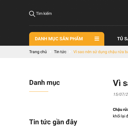
Tìm kiếm
DANH MỤC SẢN PHẨM
TỦ S
Trang chủ
Tin tức
Vì sao nên sử dụng chậu rửa b
Vì 
Danh mục
15/07/2
Chậu rửa
khối lại
Tin tức gần đây