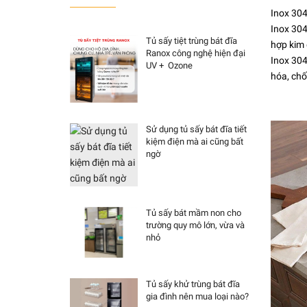
Inox 304 
Inox 304
Tủ sấy tiệt trùng bát đĩa
hợp kim 
Ranox công nghệ hiện đại
Inox 304
UV + Ozone
hóa, ch
Sử dụng tủ sấy bát đĩa tiết
kiệm điện mà ai cũng bất
ngờ
Tủ sấy bát mầm non cho
trường quy mô lớn, vừa và
nhỏ
Tủ sấy khử trùng bát đĩa
gia đình nên mua loại nào?