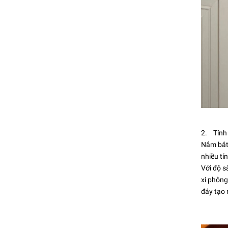
2. Tính t
Nắm bắt 
nhiều tí
Với độ s
xi phông
đáy tạo 