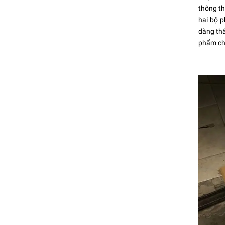
thông th
hai bộ p
dàng thấ
phẩm chậ