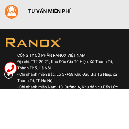
TƯ VẤN MIỄN PHÍ
CÔNG TY CỔ PHẦN RANOX VIỆT NAM
Địa chỉ: TT2-20-21, Khu Đấu Giá Tứ Hiệp, Xã Thanh Trì,
Thành Phố, Hà Nội
- Chi nhánh miền Bắc: Lô 57+58 Khu Đấu Giá Tứ Hiệp, xã
Thanh Trì, TP.Hà Nội
- Chi nhánh miền Nam: 13, Đường A, Khu dân cư Bến Lức,
Phường Bình Đông, TP.HCM
Hotline: 0969 522 563
-
Kinh doanh: 0984 460 780
Kinh doanh: 0906 051 678
ranoxvn@gmail.com