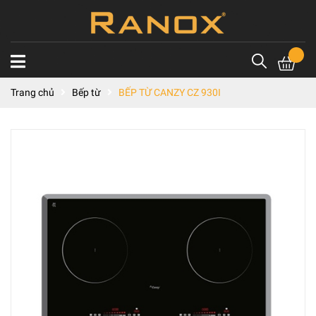
Trang chủ
Bếp từ
BẾP TỪ CANZY CZ 930I