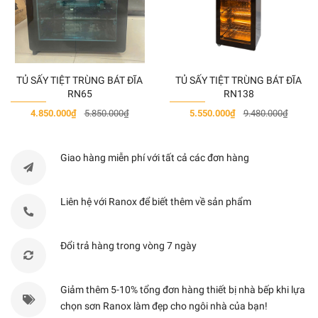
Điều kiển
Cảm ứng
kiểu Touch Select
Điện áp
220-240V/ 50-60Hz
TỦ SẤY TIỆT TRÙNG BÁT ĐĨA
TỦ SẤY TIỆT TRÙNG BÁT ĐĨA
RN65
RN138
4.850.000₫
5.850.000₫
5.550.000₫
9.480.000₫
Giao hàng miễn phí với tất cả các đơn hàng
Liên hệ với Ranox để biết thêm về sản phẩm
Đổi trả hàng trong vòng 7 ngày
Giảm thêm 5-10% tổng đơn hàng thiết bị nhà bếp khi lựa
chọn sơn Ranox làm đẹp cho ngôi nhà của bạn!