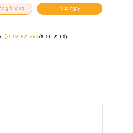
ào giỏ hàng
Mua ngay
í:
0969 522 563
(8:00 - 22:00)