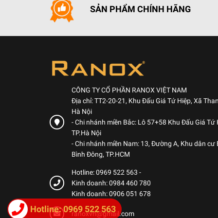
nhi
SẢN PHẨM CHÍNH HÃNG
CÔNG TY CỔ PHẦN RANOX VIỆT NAM
Địa chỉ: TT2-20-21, Khu Đấu Giá Tứ Hiệp, Xã Than
Hà Nội
- Chi nhánh miền Bắc: Lô 57+58 Khu Đấu Giá Tứ H
TP.Hà Nội
- Chi nhánh miền Nam: 13, Đường A, Khu dân cư
Bình Đông, TP.HCM
Hotline: 0969 522 563
-
Kinh doanh: 0984 460 780
Kinh doanh: 0906 051 678
Hotline: 0969 522 563
ranoxvn@gmail.com