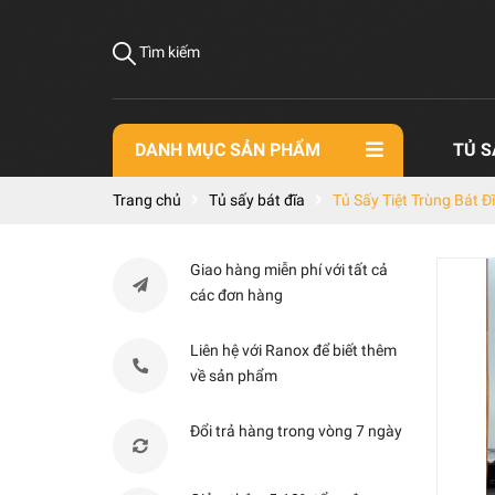
Tìm kiếm
DANH MỤC SẢN PHẨM
TỦ S
Trang chủ
Tủ sấy bát đĩa
Tủ Sấy Tiệt Trùng Bát 
Giao hàng miễn phí với tất cả
các đơn hàng
Liên hệ với Ranox để biết thêm
về sản phẩm
Đổi trả hàng trong vòng 7 ngày