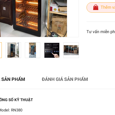
Thêm v
Tư vấn miễn ph
Tủ sấy tiệt trùng bát đĩa
RN138
5.550.000₫
Ả SẢN PHẨM
ĐÁNH GIÁ SẢN PHẨM
9.480.000₫
ÔNG SỐ KỸ THUẬT
TỦ SẤY BÁT ĐĨA CÔNG
NGHIỆP YTP-450
Model: RN380
7.200.000₫