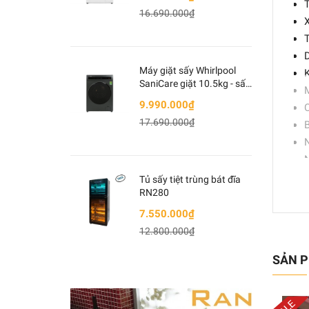
Trắng
16.690.000₫
X
T
D
Máy giặt sấy Whirlpool
K
SaniCare giặt 10.5kg - sấy
7kg WWEB10702FG Xám
9.990.000₫
C
17.690.000₫
B
N
N
Tủ sấy tiệt trùng bát đĩa
RN280
C
C
7.550.000₫
Đ
12.800.000₫
(Lư
SẢN P