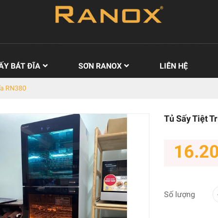
ẤY BÁT ĐĨA
SƠN RANOX
LIÊN HỆ
Đĩa RN380
Tủ Sấy Tiệt T
16.2
Số lượng