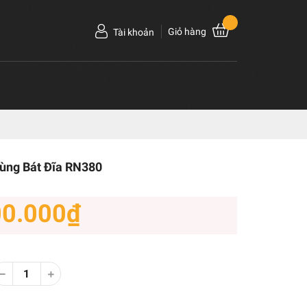
Giỏ hàng
Tài khoản
rùng Bát Đĩa RN380
00.000₫