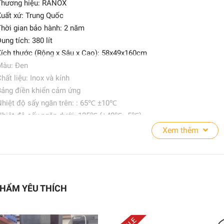
Thương hiệu: RANOX
11.500.000₫
uất xứ: Trung Quốc
hời gian bảo hành: 2 năm
ung tích: 380 lít
Tủ sấy quần áo YTD368
ích thước (Rộng x Sâu x Cao): 58x49x160cm
Màu: Đen
7.580.000₫
hất liệu: Inox và kính
ảng điền khiển cảm ứng
hiệt độ sấy ngăn trên: : 65℃ ±10℃
hiệt độ sấy ngăn dưới: 125℃ (+40℃; -5℃)
Công suất: 1115W
Xem thêm
ông suất ngăn trên 215W
ông suất ngăn dưới 900W
iện áp 220V – 50Hz
u ý: Giá chưa bao gồm thuế VAT 10%)
HẨM YÊU THÍCH