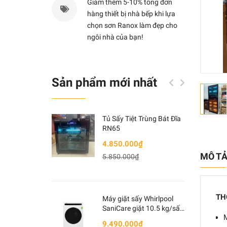
Giảm thêm 5-10% tổng đơn
hàng thiết bị nhà bếp khi lựa
chọn sơn Ranox làm đẹp cho
ngôi nhà của bạn!
Sản phẩm mới nhất
Tủ Sấy Tiệt Trùng Bát Đĩa
RN65
4.850.000₫
MÔ T
5.850.000₫
TH
Máy giặt sấy Whirlpool
SaniCare giặt 10.5 kg/sấy
7kg WWEB10702FW
9.490.000₫