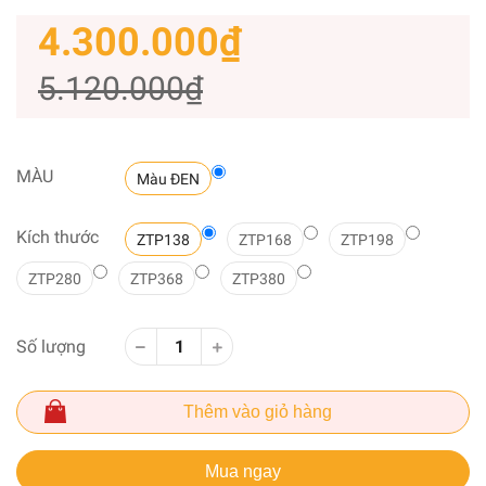
4.300.000₫
5.120.000₫
MÀU
Màu ĐEN
Kích thước
ZTP138
ZTP168
ZTP198
ZTP280
ZTP368
ZTP380
Số lượng
Thêm vào giỏ hàng
Mua ngay