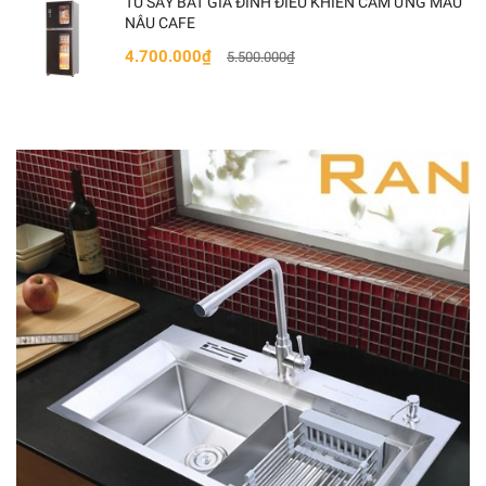
TỦ SẤY BÁT GIA ĐÌNH ĐIỀU KHIỂN CẢM ỨNG MÀU
NÂU CAFE
4.700.000₫
5.500.000₫
- Ngăn dưới: Sấy và khử khuẩn ở nhiệt độ cao 125℃
tiêu diệt vi khuẩn và virus cứng đầu và ngăn chặn sự
phát triển. Dùng sấy cho các đồ dùng chịu nhiệt độ
cao như thủy tinh, gốm sứ, inox…