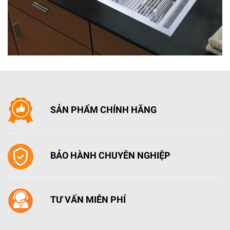
SẢN PHẨM CHÍNH HÃNG
BẢO HÀNH CHUYÊN NGHIỆP
Gồm 5 khay sấy (ngăn trên 2, ngăn dưới 3)
Cất trữ bát đĩa chống bụi bẩn, côn trùng
Thiết kế đứng gọn đẹp, màu sắc thanh lịch phù hợp
TƯ VẤN MIỄN PHÍ
với góc nội trợ của mọi gia đình.
(Lưu ý: Dung tích 138L, 168L, 198L bóng sấy ngăn trên