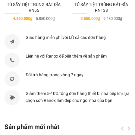
48x40x133
TỦ SẤY TIỆT TRÙNG BÁT ĐĨA
TỦ SẤY TIỆT TRÙNG BÁT ĐĨA
ZTP280
Đen
hẹn
200W
cm
RN65
RN138
giờ
4.850.000₫
5.850.000₫
5.550.000₫
9.480.000₫
Núm
57x49x145
Giao hàng miễn phí với tất cả các đơn hàng
ZTP368
Đen
hẹn
200W
cm
giờ
Liên hệ với Ranox để biết thêm về sản phẩm
Núm
57x49x160
ZTP380
Đen
hẹn
200W
cm
Đổi trả hàng trong vòng 7 ngày
giờ
Giảm thêm 5-10% tổng đơn hàng thiết bị nhà bếp khi lựa
(Lưu ý: Giá trên chưa bao gồm thuế VAT 10%)
chọn sơn Ranox làm đẹp cho ngôi nhà của bạn!
ĐẶC ĐIỂM - CHI TIẾT
Sản phẩm mới nhất
Tủ sấy bát sản xuất trên dây truyền công nghệ Hàn