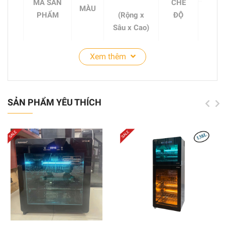
MÃ SẢN
CHẾ
MÀU
PHẨM
(Rộng x
ĐỘ
Ngăn
Sâu x Cao)
trên
Xem thêm
Núm
42x37x103
ZTP138
Đen
hẹn
100W
cm
giờ
SẢN PHẨM YÊU THÍCH
Núm
42x37x120
ZTP168
Đen
hẹn
100W
cm
giờ
Núm
42x37x130
ZTP198
Đen
hẹn
100W
cm
giờ
Núm