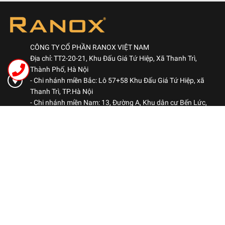
KHÔNG sáng nhưng vẫn sinh nhiệt)
CÔNG TY CỔ PHẦN RANOX VIỆT NAM
Địa chỉ: TT2-20-21, Khu Đấu Giá Tứ Hiệp, Xã Thanh Trì,
Thành Phố, Hà Nội
- Chi nhánh miền Bắc: Lô 57+58 Khu Đấu Giá Tứ Hiệp, xã
Thanh Trì, TP.Hà Nội
- Chi nhánh miền Nam: 13, Đường A, Khu dân cư Bến Lức,
Phường Bình Đông, TP.HCM
Hotline: 0969 522 563
-
Kinh doanh: 0984 460 780
Kinh doanh: 0906 051 678
ranoxvn@gmail.com
CHÍNH SÁCH
Chính sách bảo mật