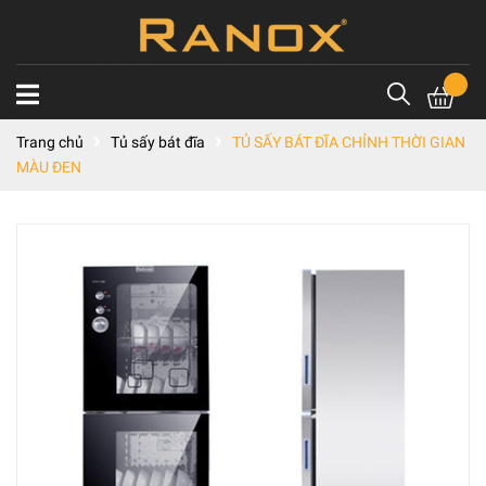
Trang chủ
Tủ sấy bát đĩa
TỦ SẤY BÁT ĐĨA CHỈNH THỜI GIAN
MÀU ĐEN