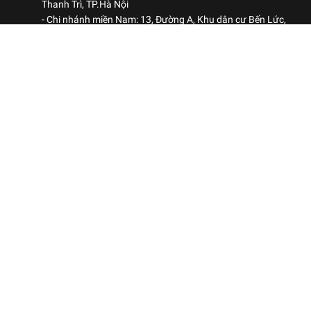
Thanh Trì, TP.Hà Nội
- Chi nhánh miền Nam: 13, Đường A, Khu dân cư Bến Lức,
Phường Bình Đông, TP.HCM
Hotline: 0969 522 563
-
Kinh doanh: 0984 460 780
Kinh doanh: 0906 051 678
ranoxvn@gmail.com
CHÍNH SÁCH
Chính sách bảo mật
Chính sách thanh toán
Chính sách vận chuyển
Chính sách bảo hành
Chính sách đổi trả hàng
Dịch vụ hậu mãi
CÔNG TY CỔ PHẦN RANOX VIỆT NAM