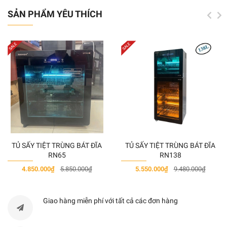
Điện áp 220V – 50Hz
SẢN PHẨM YÊU THÍCH
(Lưu ý: Giá chưa bao gồm thuế VAT 10%)
ĐẶC ĐIỂM - CHI TIẾT
Tủ sấy tiệt trùng bát đĩa thương hiệu Ranox, ứng dụng
công nghệ tiệt trùng tiến tiến giúp sấy khô, diệt 99,9%
vi khuẩn bảo vệ sức khỏe toàn diện cho cả nhà. Màn
hình màu HD độ phân giải cao tích hợp nhiều chức
năng hiện đại.
TỦ SẤY TIỆT TRÙNG BÁT ĐĨA
TỦ SẤY TIỆT TRÙNG BÁT ĐĨA
- Tiệt trùng trái cây và rau quả: phân hủy chất độc hại
RN65
RN138
như thuốc trừ sâu; diệt vi khuẩn bảo vệ sức khỏe và
4.850.000₫
5.850.000₫
5.550.000₫
9.480.000₫
giảm nguy cơ lây nhiễm bệnh
- Sấy tiệt trùng tự động 2 ngăn
Giao hàng miễn phí với tất cả các đơn hàng
- Sấy tiệt trùng ngăn trên