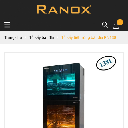
Trang chủ
Tủ sấy bát đĩa
Tủ sấy tiệt trùng bát đĩa RN138