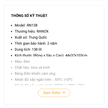
THÔNG SỐ KỸ THUẬT
Model: RN138
Thương hiệu: RANOX
Xuất xứ: Trung Quốc
Thời gian bảo hành: 2 năm
Dung tích: 138 lít
Kích thước (Rộng x Sâu x Cao): 44x37x103cm
Màu: Đen
Chất liệu: Inox và kính
Bảng điền khiển cảm ứng
Nhiệt độ sấy ngăn trên: : 65℃ ±10℃
Nhiệt độ sấy ngăn dưới: 125℃ (+40℃; -5℃)
Công suất: 715W
Xem thêm
Công suất ngăn trên 115W
Công suất ngăn dưới 600W