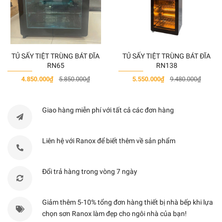
Kích thước khoét đá
750x380mm
Điều kiển
Cảm ứng
kiểu
trượt slide
Điện áp
220-240V/ 50-60Hz
TỦ SẤY TIỆT TRÙNG BÁT ĐĨA
TỦ SẤY TIỆT TRÙNG BÁT ĐĨA
RN65
RN138
4.850.000₫
5.850.000₫
5.550.000₫
9.480.000₫
Giao hàng miễn phí với tất cả các đơn hàng
Liên hệ với Ranox để biết thêm về sản phẩm
Đổi trả hàng trong vòng 7 ngày
Giảm thêm 5-10% tổng đơn hàng thiết bị nhà bếp khi lựa
chọn sơn Ranox làm đẹp cho ngôi nhà của bạn!