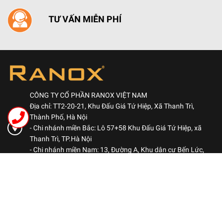
TƯ VẤN MIỄN PHÍ
CÔNG TY CỔ PHẦN RANOX VIỆT NAM
Địa chỉ: TT2-20-21, Khu Đấu Giá Tứ Hiệp, Xã Thanh Trì,
Thành Phố, Hà Nội
- Chi nhánh miền Bắc: Lô 57+58 Khu Đấu Giá Tứ Hiệp, xã
Thanh Trì, TP.Hà Nội
- Chi nhánh miền Nam: 13, Đường A, Khu dân cư Bến Lức,
Phường Bình Đông, TP.HCM
Hotline: 0969 522 563
-
Kinh doanh: 0984 460 780
Kinh doanh: 0906 051 678
ranoxvn@gmail.com