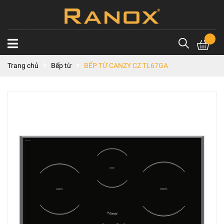
Trang chủ
Bếp từ
BẾP TỪ CANZY CZ TL67GA