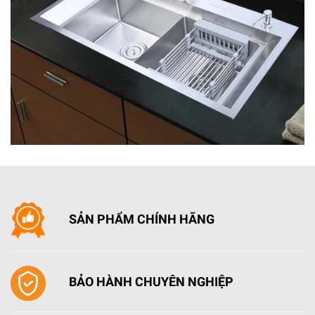
thể sử dụng nhấn tạm dừng khi chưa kịp cho thực
phẩm vào nồi
, dở thực phẩm... mà không phải tắt &
khởi động lại từ đầu.
Tính năng khóa phím an toàn trẻ em: Đối với gia
đình có trẻ nhỏ, khi bật tính năng này chúng ta sẽ
yên tâm nếu không may trẻ nhỏ vô tình chạm
vào
các nút thì không ảnh hưởng, gây hại
.
Bảo vệ an toàn quá nhiệt quá áp: Bếp sẽ hiển thị
báo lỗi.
SẢN PHẨM CHÍNH HÃNG
BẢO HÀNH CHUYÊN NGHIỆP