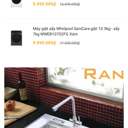
80
℃
9.490.000₫
16.690.000₫
Chức năng nhận diện vùng nấu thông minh:
Bếp có
thể tự nhận diện kích thước của đáy xoong, nồi, chảo
(Nếu không có dụng cụ nấu, bếp sẽ tự động tắt)
Máy giặt sấy Whirlpool SaniCare giặt 10.5kg - sấy
7kg WWEB10702FG Xám
Chức năng chống tràn, tự động tắt:
Khi nước nóng
trào ra bề mặt bàn phím trong quá trình nấu nướng, sẽ
9.990.000₫
17.690.000₫
kích hoạt cảm biến tự tắt bếp đảm bảo an toàn.
Tính năng hẹn giờ tắt: Giúp bạn hẹn giờ tắt vùng nấu
đã chọn trong khoảng thời gian nhất định.
Tính năng tạm dừng khi hoạt động Pause
: Bạn có
thể sử dụng nhấn tạm dừng khi chưa kịp cho thực
phẩm vào nồi
, dở thực phẩm... mà không phải tắt &
khởi động lại từ đầu.
Tính năng khóa phím an toàn trẻ em: Đối với gia
đình có trẻ nhỏ, khi bật tính năng này chúng ta sẽ
yên tâm nếu không may trẻ nhỏ vô tình chạm
vào
các nút thì không ảnh hưởng, gây hại
.