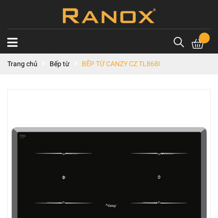
Trang chủ
Bếp từ
BẾP TỪ CANZY CZ TL868I