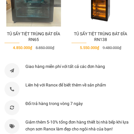
Điều kiển
Cảm ứng
kiểu
trượt slide
Điện áp
220-240V/ 50-60Hz
TỦ SẤY TIỆT TRÙNG BÁT ĐĨA
TỦ SẤY TIỆT TRÙNG BÁT ĐĨA
RN65
RN138
4.850.000₫
5.850.000₫
5.550.000₫
9.480.000₫
Giao hàng miễn phí với tất cả các đơn hàng
Liên hệ với Ranox để biết thêm về sản phẩm
Đổi trả hàng trong vòng 7 ngày
Giảm thêm 5-10% tổng đơn hàng thiết bị nhà bếp khi lựa
chọn sơn Ranox làm đẹp cho ngôi nhà của bạn!