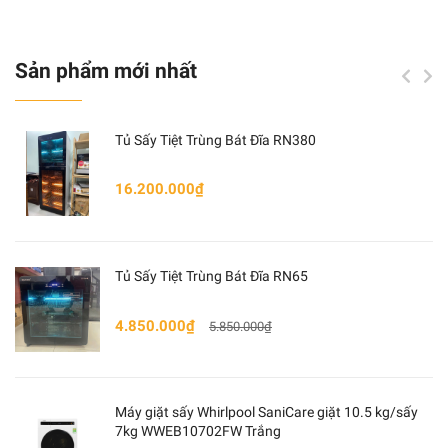
Sản phẩm mới nhất
ĐẶC ĐIỂM – CHI TIẾT
Tủ Sấy Tiệt Trùng Bát Đĩa RN380
BẾP TỪ CANZY 7 TL868I
được nhập khẩu từ
ThaiLand
.
Thiết kế
kính Schott Ceran vát cạnh, bo
16.200.000₫
góc sang trọng
, hệ thống mạch, mâm sản xuất theo
công nghệ bán cầu Half-Bridge Inverter
. Bếp từ có 2
chế độ lập trình nấu ăn độc lập cho từng
vùng nấu với
khu vực nấu giúp nấu ăn cùng lúc được nhiều món khác
Tủ Sấy Tiệt Trùng Bát Đĩa RN65
nhau
,
ứng dụng công nghệ Inverter thông minh tiết
4.850.000₫
kiệm 30% điện năng.
5.850.000₫
Điều khiển cảm ứng
kiểu
trượt slide
giúp bạn dễ dàng
lựa chọn vùng nấu và 9 cấp độ công suất nấu.
Máy giặt sấy Whirlpool SaniCare giặt 10.5 kg/sấy
7kg WWEB10702FW Trắng
Tính năng hâm nóng ở nhiệt độ thấp Warm: 70
℃
,