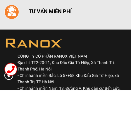
TƯ VẤN MIỄN PHÍ
CÔNG TY CỔ PHẦN RANOX VIỆT NAM
Địa chỉ: TT2-20-21, Khu Đấu Giá Tứ Hiệp, Xã Thanh Trì,
Thành Phố, Hà Nội
- Chi nhánh miền Bắc: Lô 57+58 Khu Đấu Giá Tứ Hiệp, xã
Thanh Trì, TP.Hà Nội
- Chi nhánh miền Nam: 13, Đường A, Khu dân cư Bến Lức,
Phường Bình Đông, TP.HCM
Hotline: 0969 522 563
-
Kinh doanh: 0984 460 780
Kinh doanh: 0906 051 678
ranoxvn@gmail.com