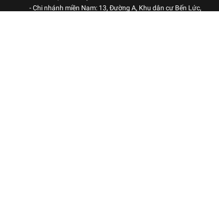
- Chi nhánh miền Nam: 13, Đường A, Khu dân cư Bến Lức,
Phường Bình Đông, TP.HCM
Hotline: 0969 522 563
-
Kinh doanh: 0984 460 780
Kinh doanh: 0906 051 678
ranoxvn@gmail.com
CHÍNH SÁCH
Chính sách bảo mật
Chính sách thanh toán
Chính sách vận chuyển
Chính sách bảo hành
Chính sách đổi trả hàng
Dịch vụ hậu mãi
CÔNG TY CỔ PHẦN RANOX VIỆT NAM