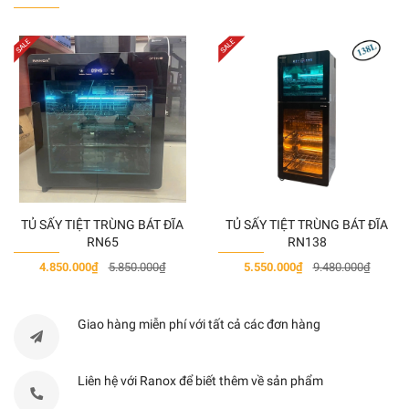
Đường kích bàn xoay
28cm
Công suất vi sóng
900W
Công suất nướng
1000W
Cường độ dùng điện
12A
Số chương trình
8
Mức công suất vi sóng
7
TỦ SẤY TIỆT TRÙNG BÁT ĐĨA
TỦ SẤY TIỆT TRÙNG BÁT ĐĨA
RN65
RN138
Thời gian nấu tối đa
90 phút
4.850.000₫
5.850.000₫
5.550.000₫
9.480.000₫
Khởi động nhanh
Có
Chương trình tự vệ sinh
Có
Giao hàng miễn phí với tất cả các đơn hàng
Khóa trẻ em
Có
Liên hệ với Ranox để biết thêm về sản phẩm
Bảng điều Khiển
Cảm ứng mềm điện tử