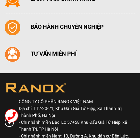
- Cùng nhiều tích năng khác như: hẹn thời gian, khóa
trẻ em, khởi động nhanh, chương trình tự vệ sinh,...
BẢO HÀNH CHUYÊN NGHIỆP
TƯ VẤN MIỄN PHÍ
CÔNG TY CỔ PHẦN RANOX VIỆT NAM
Địa chỉ: TT2-20-21, Khu Đấu Giá Tứ Hiệp, Xã Thanh Trì,
Thành Phố, Hà Nội
- Chi nhánh miền Bắc: Lô 57+58 Khu Đấu Giá Tứ Hiệp, xã
Thanh Trì, TP.Hà Nội
- Chi nhánh miền Nam: 13, Đường A, Khu dân cư Bến Lức,