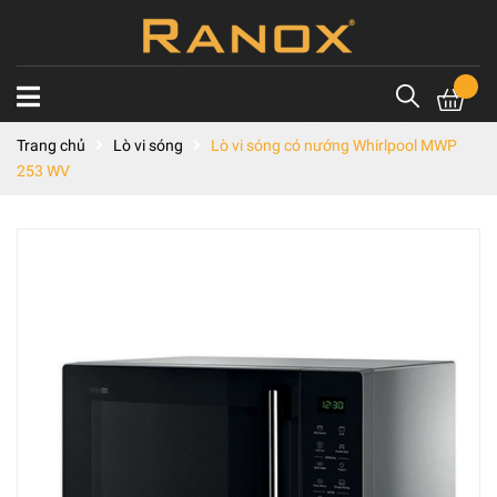
Trang chủ
Lò vi sóng
Lò vi sóng có nướng Whirlpool MWP
253 WV