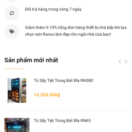
Đổi trả hàng trong vòng 7 ngày
Cách mở
Bản lề trái
Khoang chứa
Sơn
Giảm thêm 5-10% tổng đơn hàng thiết bị nhà bếp khi lựa
chọn sơn Ranox làm đẹp cho ngôi nhà của bạn!
Màu sắc
Trắng
Vỉ nướng kim loại,
Phụ kiện
bàn xoay thủy tinh,
Sản phẩm mới nhất
bàn xoay phụ trợ
Tủ Sấy Tiệt Trùng Bát Đĩa RN380
16.200.000₫
Tủ Sấy Tiệt Trùng Bát Đĩa RN65