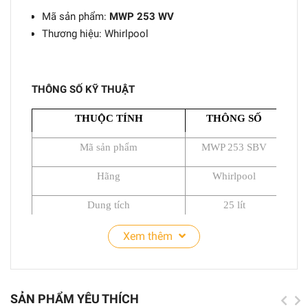
Mã sản phẩm:
MWP 253 WV
Thương hiệu: Whirlpool
THÔNG SỐ KỸ THUẬT
THUỘC TÍNH
THÔNG SỐ
Mã sản phẩm
MWP 253 SBV
Hãng
Whirlpool
Dung tích
25 lít
Loại
Để bàn
Xem thêm
Kích thước sản phẩm (HxWxD)
281x483x419mm
Kích thước khoang chứa (HxWxD)
220x344x340mm
SẢN PHẨM YÊU THÍCH