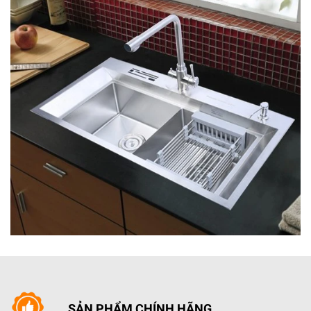
- Tăng nhiệt bên trong lò lên mức tối đa trong 30 giây,
rất thích hợp hâm nóng thức ăn có hàm lượng nước
cao như súp hoặc đồ uống.
- Các chương trình đã được thiết lập sẵn cho bạn
thỏa sức sáng tạo các món ăn theo sở thích.
- Nướng thạch anh giúp nướng nhanh hơn và cho hiệu
quả hơn gấp 3 lần so với nướng hồng ngoại truyền
thống.
- Vệ sinh tự động: Dễ dàng vệ sinh lò vi sóng bằng
sức mạnh của hơi nước.
SẢN PHẨM CHÍNH HÃNG