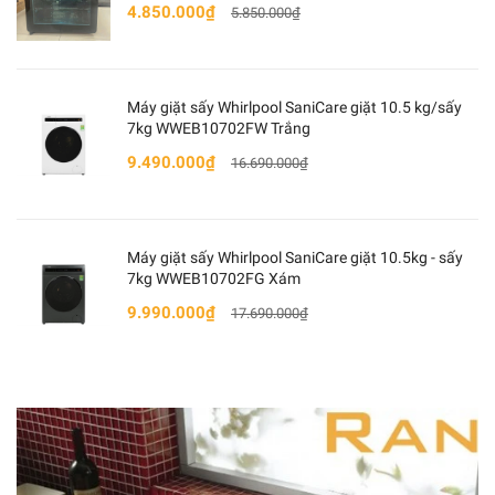
4.850.000₫
5.850.000₫
Máy giặt sấy Whirlpool SaniCare giặt 10.5 kg/sấy
7kg WWEB10702FW Trắng
9.490.000₫
16.690.000₫
ĐẶC ĐIỂM CHI TIẾT
- Lò vi sóng có nướng Whirlpool MWP 253 WV là lò vi
Máy giặt sấy Whirlpool SaniCare giặt 10.5kg - sấy
sóng kết hợp nướng trong cùng một sản phẩm. Với
7kg WWEB10702FG Xám
dung tícH 25 lít cùng 8 chương trình được cài đặt sẵn
9.990.000₫
17.690.000₫
giúp chế biến được nhiều món ăn ngon.
- 8 phương thức nấu gồm: Vi sóng, nướng, nướng bột,
sữa chua, hâm nóng, giữ ấm, tự động nấu, làm mềm /
nấu chảy.