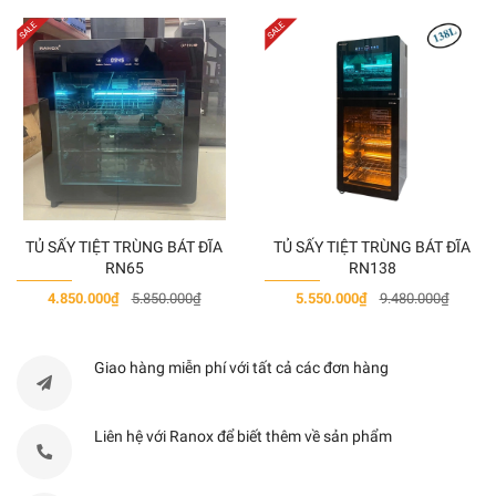
THUỘC TÍNH
THÔNG
Loại sản phẩm
Lò vi sóng 
Chất liệu,màu sắc
Ino
Nguồn điện sử dụng (V)
220-2
TỦ SẤY TIỆT TRÙNG BÁT ĐĨA
TỦ SẤY TIỆT TRÙNG BÁT ĐĨA
Công suất nướng (W)
1k
RN65
RN138
4.850.000₫
5.850.000₫
5.550.000₫
9.480.000₫
Công suất vi sóng tối đa (W)
800
Giao hàng miễn phí với tất cả các đơn hàng
Dung tích lò
18 L
Liên hệ với Ranox để biết thêm về sản phẩm
Đường kính đĩa xoay
Ø 240