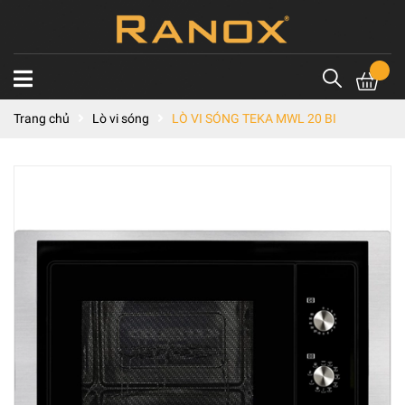
Trang chủ
Lò vi sóng
LÒ VI SÓNG TEKA MWL 20 BI