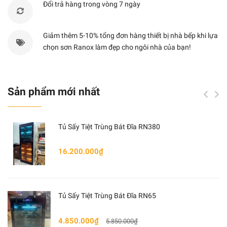
Đổi trả hàng trong vòng 7 ngày
Chức năng hẹn giờ
0- 60p
Giảm thêm 5-10% tổng đơn hàng thiết bị nhà bếp khi lựa
3
Công thức nấu ăn được lưu trữ
chọn sơn Ranox làm đẹp cho ngôi nhà của bạn!
Điện năng tiêu thụ
1450
Sản phẩm mới nhất
Kích thước (C x R x S)
388 x 595 
Tủ Sấy Tiệt Trùng Bát Đĩa RN380
16.200.000₫
Tủ Sấy Tiệt Trùng Bát Đĩa RN65
4.850.000₫
5.850.000₫