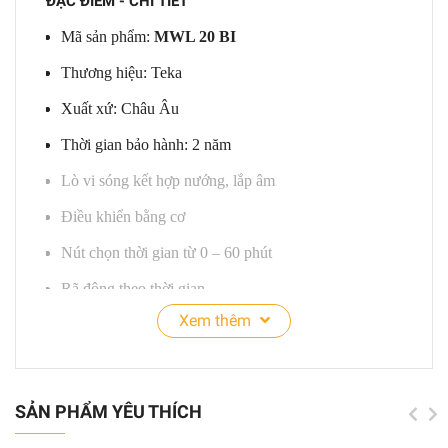
ĐẶC ĐIỂM - CHI TIẾT
Mã sản phẩm:
MWL 20 BI
Thương hiệu: Teka
Xuất xứ: Châu Âu
Thời gian bảo hành: 2 năm
Lò vi sóng kết hợp nướng, lắp âm
Điều khiển bằng cơ
Nút chọn thời gian từ 0 – 60 phút
Rã đông theo thời gian
Xem thêm
Đĩa xoay có đường kính 24cm
THÔNG SỐ KỸ THUẬT
SẢN PHẨM YÊU THÍCH