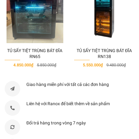
của vi khuẩn và nấm mốc.
Ngăn chứa nước giặt và đệm cửa kháng khuẩn,
ngăn ngừa nấm mốc.
Cảm biến thông minh 6th SENSE tự động cân
chỉnh lượng nước, tốc độ vòng quay phù hợp với
khối lượng giặt.
Tiện ích: Giặt sát khuẩn, chống dị ứng, khử khuẩn
TỦ SẤY TIỆT TRÙNG BÁT ĐĨA
TỦ SẤY TIỆT TRÙNG BÁT ĐĨA
lồng giặt, khóa trẻ em,...
RN65
RN138
4.850.000₫
5.850.000₫
5.550.000₫
9.480.000₫
THÔNG SỐ KỸ THUẬT
• Loại máy giặt: Máy giặt sấy
Giao hàng miễn phí với tất cả các đơn hàng
•
Màu: Trắng
• Thương hiệu: Whirlpool
Liên hệ với Ranox để biết thêm về sản phẩm
• Lồng giặt: Lồng ngang
• Khối lượng giặt: Giặt 10.5 Kg - Sấy 7 Kg
• Số người sử dụng: Trên 7 người
Đổi trả hàng trong vòng 7 ngày
• Động cơ: Inverter không chổi than