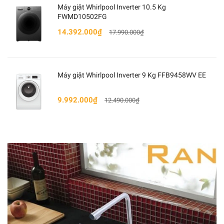
Máy giặt Whirlpool Inverter 10.5 Kg
FWMD10502FG
14.392.000₫
17.990.000₫
Máy giặt Whirlpool Inverter 9 Kg FFB9458WV EE
• Chương trình: Đồ len, Quay, Giặt vết bẩn, Đồ hỗn
hợp, Vệ sinh lồng giặt, Làm mới quần áo bằng hơi
9.992.000₫
12.490.000₫
nước, Giặt vệ sinh, Giặt tiết kiệm Cotton, Giặt sấy 60
phút, Giặt nhẹ
• Công nghệ giặt: Vệ sinh và khử trùng lồng giặt
bằng Ozone với 90°CSanitize Wash - Chương trình
giặt sát khuẩn loại bỏ vi khuẩnCông nghệ cảm biến
thông minh 6th SENSE
• Công nghệ sấy: Ngưng tụ
• Bảng điều khiển: Bảng điều khiển cảm ứng
• Tiện ích: