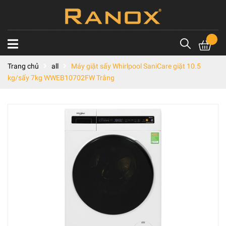
Trang chủ
all
Máy giặt sấy Whirlpool SaniCare giặt 10.5
kg/sấy 7kg WWEB10702FW Trắng