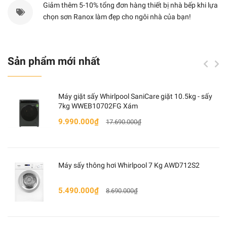
• Tốc độ quay vắt tối đa: 1400 vòng/phút
Giảm thêm 5-10% tổng đơn hàng thiết bị nhà bếp khi lựa
chọn sơn Ranox làm đẹp cho ngôi nhà của bạn!
• Chất liệu lồng giặt: Thép không gỉ
• Chất liệu vỏ máy: Kim loại sơn tĩnh điện
• Chất liệu nắp máy: Mạ chrome
• Sản xuất tại: Trung Quốc
Sản phẩm mới nhất
• Năm ra mắt: 2022
• Thời gian bảo hành: 2 năm
Máy giặt sấy Whirlpool SaniCare giặt 10.5kg - sấy
• Hiệu suất sử dụng điện: 10.4 Wh/kg
7kg WWEB10702FG Xám
• Loại Inverter: Công nghệ Inverter
9.990.000₫
17.690.000₫
Máy sấy thông hơi Whirlpool 7 Kg AWD712S2
5.490.000₫
8.690.000₫