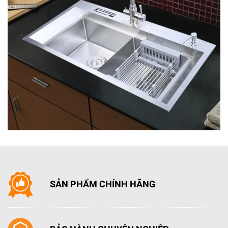
- Vòng đệm cửa kháng khuẩn
- Tự khởi động lại khi có điện
- Thêm đồ trong khi giặt
- Khóa trẻ em
- Hẹn giờ giặt
- Có sấyChống nhăn
• Kích thước - Khối lượng: Cao 85 cm - Ngang 59.2
cm - Sâu 61.5 cm - Nặng 74 kg
• Chiều dài ống cấp nước: 109 cm
• Chiều dài ống thoát nước: 153 cm
SẢN PHẨM CHÍNH HÃNG