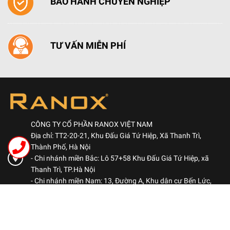
BẢO HÀNH CHUYÊN NGHIỆP
TƯ VẤN MIỄN PHÍ
CÔNG TY CỔ PHẦN RANOX VIỆT NAM
Địa chỉ: TT2-20-21, Khu Đấu Giá Tứ Hiệp, Xã Thanh Trì,
Thành Phố, Hà Nội
- Chi nhánh miền Bắc: Lô 57+58 Khu Đấu Giá Tứ Hiệp, xã
Thanh Trì, TP.Hà Nội
- Chi nhánh miền Nam: 13, Đường A, Khu dân cư Bến Lức,
Phường Bình Đông, TP.HCM
Hotline: 0969 522 563
-
Kinh doanh: 0984 460 780