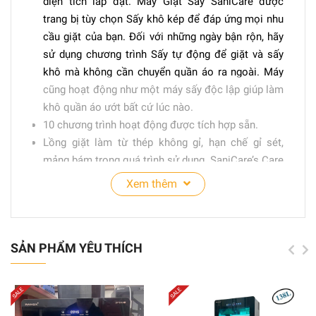
diện tích lắp đặt. Máy Giặt Sấy SaniCare được
trang bị tùy chọn Sấy khô kép để đáp ứng mọi nhu
cầu giặt của bạn. Đối với những ngày bận rộn, hãy
sử dụng chương trình Sấy tự động để giặt và sấy
khô mà không cần chuyển quần áo ra ngoài. Máy
cũng hoạt động như một máy sấy độc lập giúp làm
khô quần áo ướt bất cứ lúc nào.
10 chương trình hoạt động được tích hợp sẵn.
Lồng giặt làm từ thép không gỉ, hạn chế gỉ sét,
mảng bám trong quá trình sử dụng. SaniCare’s Care
Lifter và thiết kế lồng giặt cải tiến giúp giảm thiểu
Xem thêm
ma sát giữa quần áo khi giặt và sấy, ngăn ngừa hao
mòn vải và cũng nhẹ nhàng cho việc giặt
Công nghệ Inverter tiết kiệm điện, vận hành êm,
SẢN PHẨM YÊU THÍCH
hiệu suất tiêu thị điện chỉ 10.4 Wh/kg.
Chương trình Sanitize Wash loại bỏ vi khuẩn, ngăn
ngừa dị ứng.
Khử trùng lồng giặt ở 90°C ngăn chặn sự phát triển