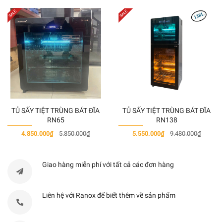
Chất liệu
Thép không gỉ
Tổng công suất động cơ
130W
Số động cơ
1 tuabi
Số lượng đèn
2
TỦ SẤY TIỆT TRÙNG BÁT ĐĨA
TỦ SẤY TIỆT TRÙNG BÁT ĐĨA
Tổng công suất của đèn
60W
RN65
RN138
4.850.000₫
5.850.000₫
5.550.000₫
9.480.000₫
Độ ồn
60 dB
Giao hàng miễn phí với tất cả các đơn hàng
Kích thước lắp đặt
954-1064x700x500 mm
Liên hệ với Ranox để biết thêm về sản phẩm
Chế độ hút
3 chế độ hút + chế độ hút ch