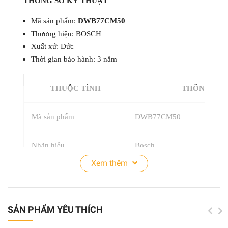
THÔNG SỐ KỸ THUẬT
Mã sản phẩm:
DWB77CM50
Thương hiệu: BOSCH
Xuất xứ: Đức
Thời gian bảo hành: 3 năm
THUỘC TÍNH
THÔNG SỐ
Mã sản phẩm
DWB77CM50
Nhãn hiệu
Bosch
Xem thêm
Loại sản phẩm
Hút mùi
Công suất hút
671 m3/h
SẢN PHẨM YÊU THÍCH