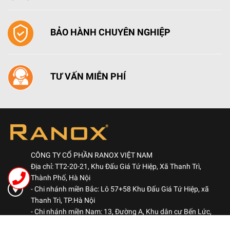
Công suất hút lớn 640 m3/h Độ ồn thấp 58 dB đảm bảo
môi trường nhà bếp của bạn luôn luôn dễ chịu
BẢO HÀNH CHUYÊN NGHIỆP
Kiểu dáng máy hút mùi là hình chữ T ngược được lắp
áp tường với chất liệu làm bằng thép không gỉ cao cấp.
Bảng điều khiển phím bấm điện tử gồm 3 tốc độ + chế
TƯ VẤN MIỄN PHÍ
độ hút chuyên sâu lựa chọn mức độ hút phù hợp với
lượng mùi và khói khi nấu ăn để đảm bảo sạch mùi cho
không gian bếp nhà bạn.
CÔNG TY CỔ PHẦN RANOX VIỆT NAM
Địa chỉ: TT2-20-21, Khu Đấu Giá Tứ Hiệp, Xã Thanh Trì,
Thành Phố, Hà Nội
- Chi nhánh miền Bắc: Lô 57+58 Khu Đấu Giá Tứ Hiệp, xã
Thanh Trì, TP.Hà Nội
- Chi nhánh miền Nam: 13, Đường A, Khu dân cư Bến Lức,
Phường Bình Đông, TP.HCM