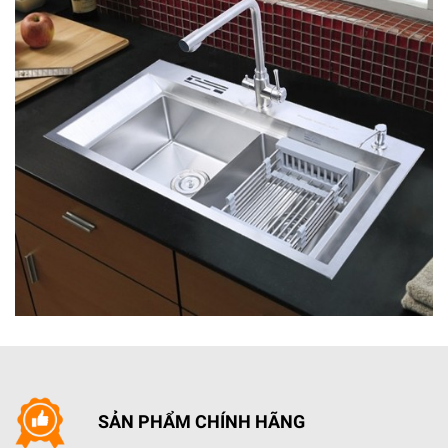
Chế độ hút chuyên sâu tăng công suất hút lên tối đa để
hút sạch mùi tốt hơn và tự động giảm mức công suất
xuống sau 6 phút.
Máy hút mùi Bosch sử dụng hệ thống Đèn Led chiếu
sáng tiết kiệm điện năng tối đa năng lượng hiệu quả cao,
dễ dàng hơ khi nấu ăn
SẢN PHẨM CHÍNH HÃNG