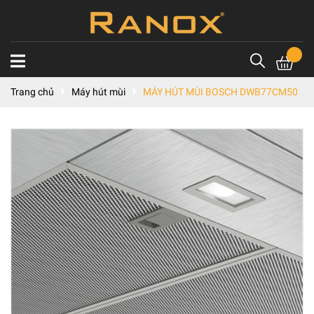
Trang chủ
Máy hút mùi
MÁY HÚT MÙI BOSCH DWB77CM50