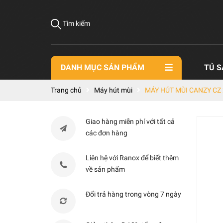
Tìm kiếm
DANH MỤC SẢN PHẨM
TỦ S
Trang chủ
Máy hút mùi
MÁY HÚT MÙI CANZY CZ
Giao hàng miễn phí với tất cả
các đơn hàng
Liên hệ với Ranox để biết thêm
về sản phẩm
Đổi trả hàng trong vòng 7 ngày