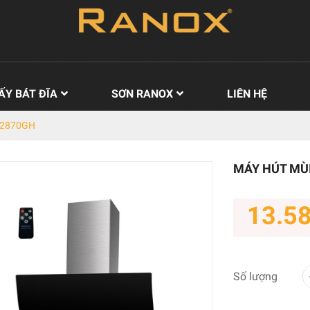
ẤY BÁT ĐĨA
SƠN RANOX
LIÊN HỆ
 2870GH
MÁY HÚT MÙ
13.5
Số lượng