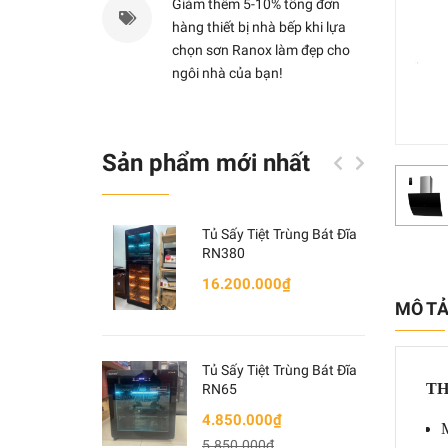
Giảm thêm 5-10% tổng đơn
hàng thiết bị nhà bếp khi lựa
chọn sơn Ranox làm đẹp cho
ngôi nhà của bạn!
Sản phẩm mới nhất
Tủ Sấy Tiệt Trùng Bát Đĩa
RN380
16.200.000₫
MÔ T
Tủ Sấy Tiệt Trùng Bát Đĩa
TH
RN65
4.850.000₫
5.850.000₫