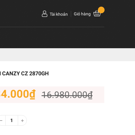
Giỏ hàng
Tài khoản
I CANZY CZ 2870GH
84.000₫
16.980.000₫