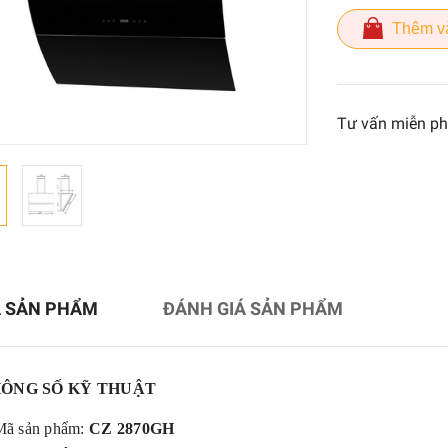
Thêm v
Tư vấn miễn ph
Tủ sấy tiệt trùng bát đĩa
RN280
7.550.000₫
Ả SẢN PHẨM
ĐÁNH GIÁ SẢN PHẨM
12.800.000₫
ÔNG SỐ KỸ THUẬT
Tủ sấy tiệt trùng bát đĩa
RN138
Mã sản phẩm:
CZ 2870GH
5.550.000₫