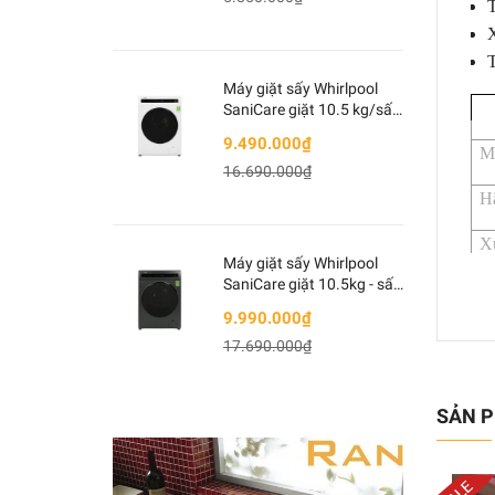
T
Máy giặt sấy Whirlpool
SaniCare giặt 10.5 kg/sấy
7kg WWEB10702FW
9.490.000₫
Trắng
M
16.690.000₫
Hã
X
Máy giặt sấy Whirlpool
SaniCare giặt 10.5kg - sấy
Lo
7kg WWEB10702FG Xám
9.990.000₫
Kí
17.690.000₫
Cô
SẢN P
Ch
Đ