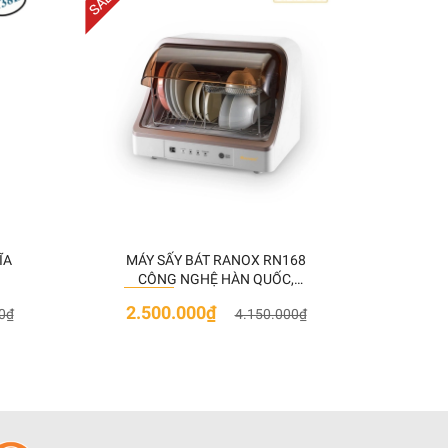
ĨA
MÁY SẤY BÁT RANOX RN168
TỦ 
CÔNG NGHỆ HÀN QUỐC,
KHI
DUNG TÍCH 40L
2.500.000₫
4.7
0₫
4.150.000₫