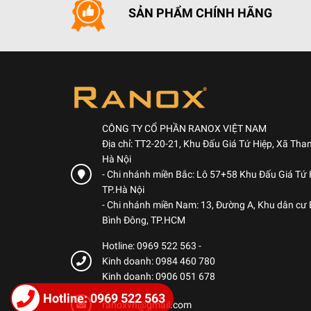
SẢN PHẨM CHÍNH HÃNG
CÔNG TY CỔ PHẦN RANOX VIỆT NAM
Địa chỉ: TT2-20-21, Khu Đấu Giá Tứ Hiệp, Xã Than
Hà Nội
ĐẶ
- Chi nhánh miền Bắc: Lô 57+58 Khu Đấu Giá Tứ H
TP.Hà Nội
Máy
- Chi nhánh miền Nam: 13, Đường A, Khu dân cư
Bản
Bình Đông, TP.HCM
sạc
Lư
Hotline: 0969 522 563
-
Kinh doanh: 0984 460 780
Chế
Kinh doanh: 0906 051 678
Côn
Hotline: 0969 522 563
luô
ranoxvn@gmail.com