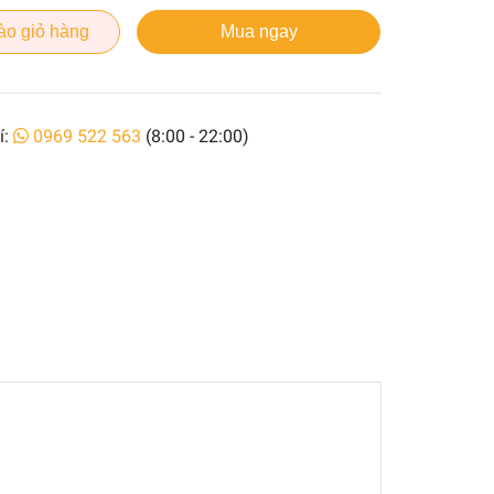
ào giỏ hàng
Mua ngay
í:
0969 522 563
(8:00 - 22:00)