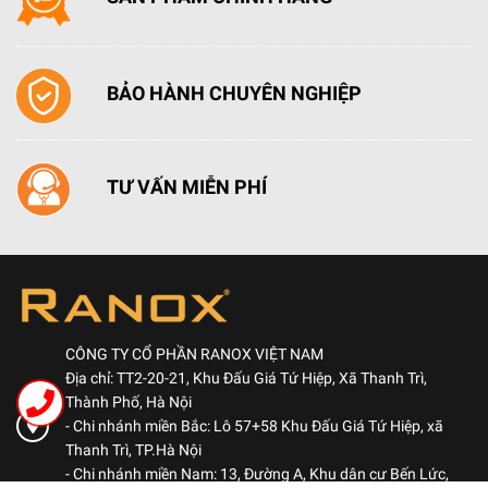
hiệu suất hút tối ưu nhất.
Sử dụng thuận tiện, dễ dàng
BẢO HÀNH CHUYÊN NGHIỆP
Tấm lưới lọc của máy hút mùi bằng nhôm Aluminum
gồm 3 lớp bảo vệ động cơ bên trong ngăn không cho
dầu mỡ đi vào, tấm lưới lọc này có thể tháo rời làm sạch
dễ dàng đảm bảo khả năng hút hiệu quả nhất.
TƯ VẤN MIỄN PHÍ
Hệ thống chiếu sáng gồm 2 chiếc với công suất mỗi đèn
20W giúp chiếu sáng bếp khi nấu ăn được tiện lợi dễ
dàng.
CÔNG TY CỔ PHẦN RANOX VIỆT NAM
Địa chỉ: TT2-20-21, Khu Đấu Giá Tứ Hiệp, Xã Thanh Trì,
Thành Phố, Hà Nội
- Chi nhánh miền Bắc: Lô 57+58 Khu Đấu Giá Tứ Hiệp, xã
Thanh Trì, TP.Hà Nội
- Chi nhánh miền Nam: 13, Đường A, Khu dân cư Bến Lức,