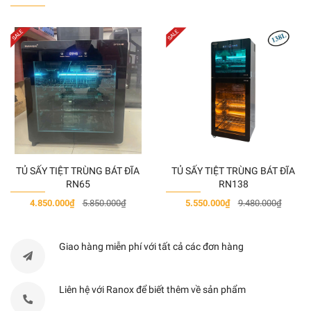
Công suất hút
1000 m3/h
Độ ồn
<56 dB
Kích thước
70 cm
Số tốc độ hút
4
TỦ SẤY TIỆT TRÙNG BÁT ĐĨA
TỦ SẤY TIỆT TRÙNG BÁT ĐĨA
Dạng điều kiển
Cảm ứng
RN65
RN138
4.850.000₫
5.850.000₫
5.550.000₫
9.480.000₫
Loại đèn chiếu sáng
Halogen (2x20W
Giao hàng miễn phí với tất cả các đơn hàng
Động cơ
1 Turbin đôi 19
Liên hệ với Ranox để biết thêm về sản phẩm
Công suất tiêu thụ tối đa
95W