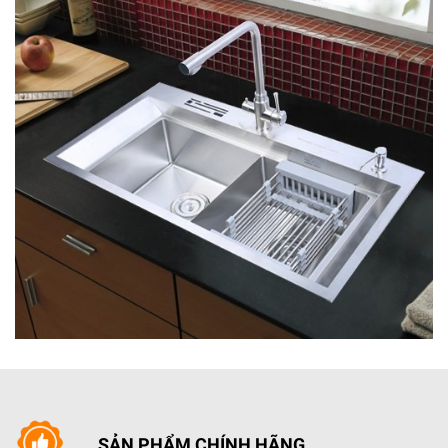
chiếu sáng để đun nấu tiện lợi và dễ dàng hơn.
Gồm 1 động cơ Turbin với công suất 198W đảm bảo
SẢN PHẨM CHÍNH HÃNG