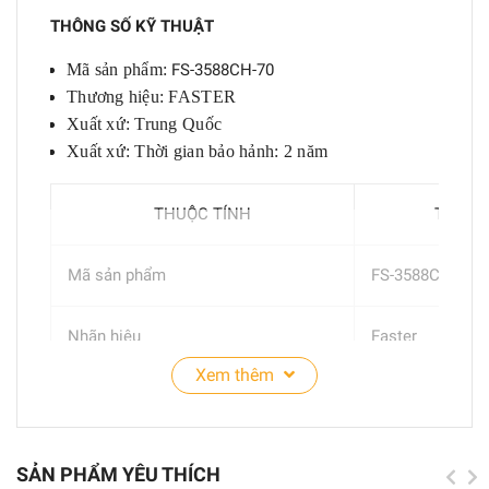
THÔNG SỐ KỸ THUẬT
Mã sản phẩm:
FS-3588CH-70
Thương hiệu: FASTER
Xuất xứ: Trung Quốc
Xuất xứ: Thời gian bảo hảnh: 2 năm
THUỘC TÍNH
THÔNG
Mã sản phẩm
FS-3588CH-70
Nhãn hiệu
Faster
Xem thêm
Loại sản phẩm
Hút mùi
Chất liệu
Inox + kính
SẢN PHẨM YÊU THÍCH