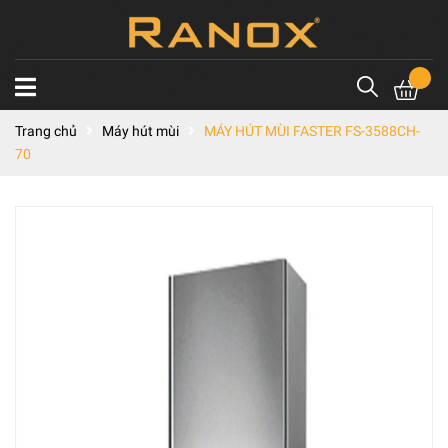
Trang chủ
Máy hút mùi
MÁY HÚT MÙI FASTER FS-3588CH-
70