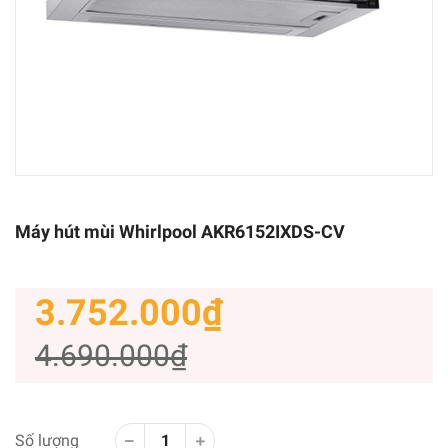
Máy hút mùi Whirlpool AKR6152IXDS-CV
3.752.000₫
4.690.000₫
Số lượng