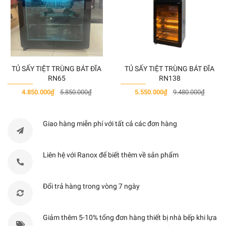
Động cơ
2
Đèn
40W
TỦ SẤY TIỆT TRÙNG BÁT ĐĨA
TỦ SẤY TIỆT TRÙNG BÁT ĐĨA
RN65
RN138
Loại đèn chiếu sáng
Đèn sợi đốt
4.850.000₫
5.850.000₫
5.550.000₫
9.480.000₫
Độ ồn
58dB
Giao hàng miễn phí với tất cả các đơn hàng
Bảng điều khiển
Nút cơ học
Liên hệ với Ranox để biết thêm về sản phẩm
Mức tốc độ
2
Đổi trả hàng trong vòng 7 ngày
Màu phần thân
Thép không gỉ
Giảm thêm 5-10% tổng đơn hàng thiết bị nhà bếp khi lựa
Thông gió hoặc