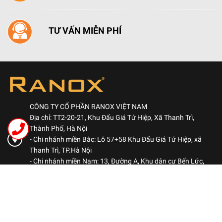
TƯ VẤN MIỄN PHÍ
CÔNG TY CỔ PHẦN RANOX VIỆT NAM
Địa chỉ: TT2-20-21, Khu Đấu Giá Tứ Hiệp, Xã Thanh Trì,
Thành Phố, Hà Nội
- Chi nhánh miền Bắc: Lô 57+58 Khu Đấu Giá Tứ Hiệp, xã
Thanh Trì, TP.Hà Nội
- Chi nhánh miền Nam: 13, Đường A, Khu dân cư Bến Lức,
Phường Bình Đông, TP.HCM
Hotline: 0969 522 563
-
Kinh doanh: 0984 460 780
Kinh doanh: 0906 051 678