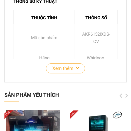
THÔNG SỐ KỸ THUẬT
THUỘC TÍNH
THÔNG SỐ
AKR6152IXDS-
Mã sản phẩm
CV
Hãng
Whirlpool
Xem thêm
Xuất xứ
Trung Quốc
Loại sản phẩm
Âm tủ
SẢN PHẨM YÊU THÍCH
180x598x432
Kích thước (HxWxD)
mm
Hiệu suất hút tối đa
400m³ / giờ