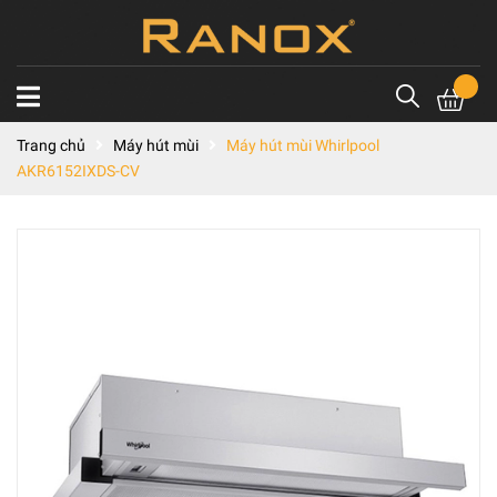
Trang chủ
Máy hút mùi
Máy hút mùi Whirlpool
AKR6152IXDS-CV