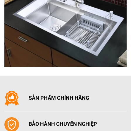
sử dụng chất liệu thép cao cấp có độ bền cao, chống
bám vân tay, dễ dàng lau sạch dầu mỡ và bụi bẩn.
SẢN PHẨM CHÍNH HÃNG
BẢO HÀNH CHUYÊN NGHIỆP