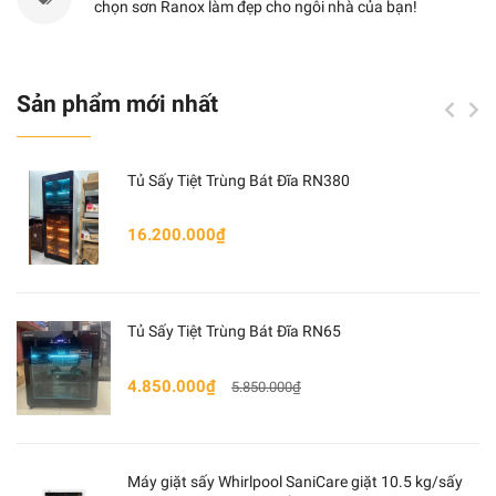
chọn sơn Ranox làm đẹp cho ngôi nhà của bạn!
Hoạt động
tuần hoàn
Bộ lọc có thể rửa được
Có
Sản phẩm mới nhất
Loại bộ lọc
Nhôm
Tủ Sấy Tiệt Trùng Bát Đĩa RN380
Bộ lọc carbon cho hoạt
Có đi kèm
16.200.000₫
động tuần hoàn
Tủ Sấy Tiệt Trùng Bát Đĩa RN65
4.850.000₫
5.850.000₫
Máy giặt sấy Whirlpool SaniCare giặt 10.5 kg/sấy