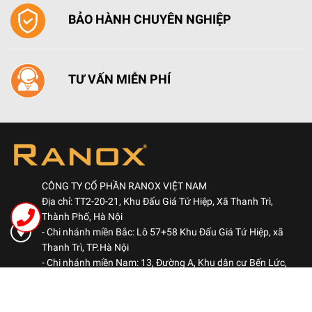
BẢO HÀNH CHUYÊN NGHIỆP
Ngoài chức năng rửa, máy còn có thêm chức năng sấy
khô, khử trùng đến 99,99% bảo vệ sức khỏe cho người
TƯ VẤN MIỄN PHÍ
sử dụng. Hệ thống lọc tự động làm sạch cho từng
khoang rửa với 3 cấp độ giúp cho bát đĩa, vật dụng nấu
nướng luôn sạch.
THÔNG SỐ KỸ THUẬT
CÔNG TY CỔ PHẦN RANOX VIỆT NAM
Địa chỉ: TT2-20-21, Khu Đấu Giá Tứ Hiệp, Xã Thanh Trì,
Thành Phố, Hà Nội
- Chi nhánh miền Bắc: Lô 57+58 Khu Đấu Giá Tứ Hiệp, xã
Thanh Trì, TP.Hà Nội
- Chi nhánh miền Nam: 13, Đường A, Khu dân cư Bến Lức,
Phường Bình Đông, TP.HCM
Hotline: 0969 522 563
-