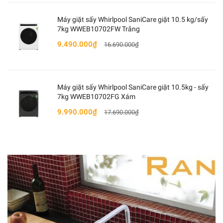
Máy giặt sấy Whirlpool SaniCare giặt 10.5 kg/sấy
7kg WWEB10702FW Trắng
9.490.000₫
16.690.000₫
Máy giặt sấy Whirlpool SaniCare giặt 10.5kg - sấy
7kg WWEB10702FG Xám
9.990.000₫
17.690.000₫
- Cảm biến nước AquaStop
chống rò rỉ nước, ngay lập
tức đóng nguồn ngước khi bị rò rỉ, bảo vệ đường ống và
máy 24/24 giờ.
- Bảng điều khiển bằng kết hợp màn hình hiển thị Led
về thời gian chu trình rửa, rất dễ dàng khi lựa chọn các
chương trình rửa.
- Tính năng tự vệ sinh máy thông minh: Máy sẽ tự động