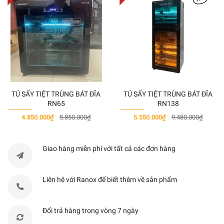
TỦ SẤY TIỆT TRÙNG BÁT ĐĨA
TỦ SẤY TIỆT TRÙNG BÁT ĐĨA
RN65
RN138
4.850.000₫
5.850.000₫
5.550.000₫
9.480.000₫
Giao hàng miễn phí với tất cả các đơn hàng
ĐẶC ĐIỂM CHI TIẾT
Liên hệ với Ranox để biết thêm về sản phẩm
Đổi trả hàng trong vòng 7 ngày
Chế độ rửa AquaSensor hiện đại, thông minh, cảm biến