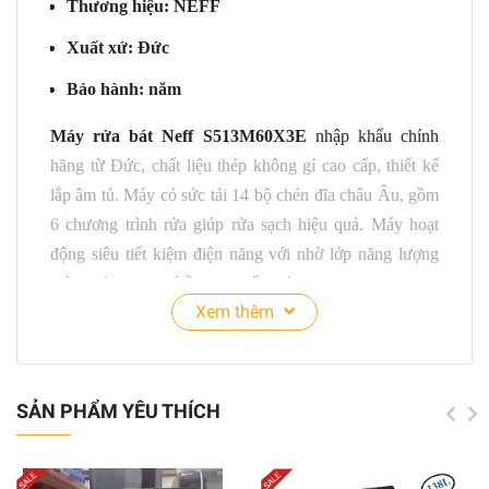
Thương hiệu: NEFF
Xuất xứ: Đức
Bảo hành: năm
Máy rửa bát Neff S513M60X3E
nhập khẩu chính
hãng từ Đức, chất liệu thép không gỉ cao cấp, thiết kế
lắp âm tủ. Máy có sức tải 14 bộ chén đĩa châu Âu, gồm
6 chương trình rửa giúp rửa sạch hiệu quả
.
Máy hoạt
động siêu tiết kiệm điện năng với nhờ
lớp năng lượng
hiệu quả A+++, độ ồn cực thấp chỉ 44 dB.
Xem thêm
SẢN PHẨM YÊU THÍCH