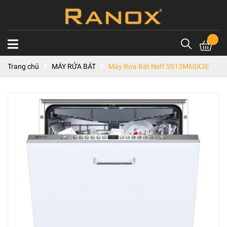
Trang chủ
MÁY RỬA BÁT
Máy Rửa Bát Neff S513M60X3E