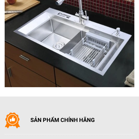
vệ sinh các khoang rửa, luôn đảm bảo sạch sẽ và tiết
kiệm thời gian.
- Tính năng Infolight
hiển thị tín hiệu đèn đỏ trên sàn
nhà giúp bạn nhận biết máy đang hoạt động hay tắt.
- Hệ thống dàn VarioFlex với ngăn kéo Vario3 linh
động cho điều chỉnh nội thất của máy rửa chén ở cả ba
dàn rửa một cách dễ dàng.
SẢN PHẨM CHÍNH HÃNG