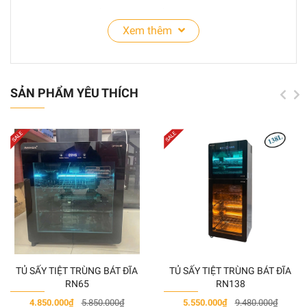
• Màng nano bảo vệ hiệu quả: Màng sơn không bong
Xem thêm
tróc, bền màu trong mọi thời tiết khắc nghiệt.
• Màng nano chống tia cực tím, rêu mốc, bền màu
không phai.
SẢN PHẨM YÊU THÍCH
Sơn Men Sứ Siêu Bóng Đặc Biệt Ranox - Nano
Super
là sự kết tinh của công nghệ nano tiên tiến
nhất và công nghệ sản xuất sơn hiện đại mang lại
cho ngôi nhà bạn sự sang trọng và lịch lãm.
TỦ SẤY TIỆT TRÙNG BÁT ĐĨA
TỦ SẤY TIỆT TRÙNG BÁT ĐĨA
RN65
RN138
4.850.000₫
5.850.000₫
5.550.000₫
9.480.000₫