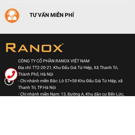
TƯ VẤN MIỄN PHÍ
CÔNG TY CỔ PHẦN RANOX VIỆT NAM
Địa chỉ: TT2-20-21, Khu Đấu Giá Tứ Hiệp, Xã Thanh Trì,
Thành Phố, Hà Nội
- Chi nhánh miền Bắc: Lô 57+58 Khu Đấu Giá Tứ Hiệp, xã
Thanh Trì, TP.Hà Nội
- Chi nhánh miền Nam: 13, Đường A, Khu dân cư Bến Lức,
Phường Bình Đông, TP.HCM
Hotline: 0969 522 563
-
Kinh doanh: 0984 460 780
Kinh doanh: 0906 051 678