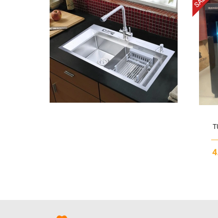
T
- N
dùn
T
4