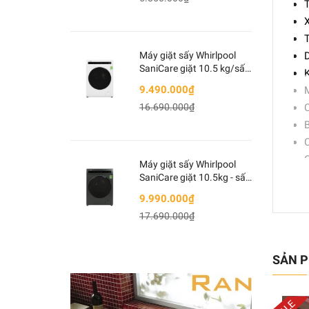
X
T
Máy giặt sấy Whirlpool
D
SaniCare giặt 10.5 kg/sấy
K
7kg WWEB10702FW
9.490.000₫
Trắng
16.690.000₫
C
B
C
C
Máy giặt sấy Whirlpool
Đ
SaniCare giặt 10.5kg - sấy
7kg WWEB10702FG Xám
9.990.000₫
(Lư
17.690.000₫
ĐẶC
SẢN P
T
T