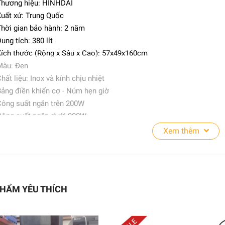
Thương hiệu: HINHDAI
9.480.000₫
uất xứ: Trung Quốc
hời gian bảo hành: 2 năm
ung tích: 380 lít
TỦ SẤY BÁT ĐĨA CÔNG
ích thước (Rộng x Sâu x Cao): 57x49x160cm
NGHIỆP YTP-450
Màu: Đen
7.200.000₫
hất liệu: Inox và kính chịu nhiệt
11.500.000₫
ảng điền khiển cơ - Núm hẹn giờ
ông suất ngăn trên 200W
ông suất ngăn dưới 900W
iện áp 220V – 50Hz
Xem thêm
Tủ sấy quần áo YTD368
u ý: Giá chưa bao gồm thuế VAT 10%)
7.580.000₫
 ĐIỂM - CHI TIẾT
HẨM YÊU THÍCH
ủ sấy bát sản xuất trên dây truyền công nghệ Hàn Quốc hiện đại sấ
ủ sấy bát đứng 2 ngăn màu đen bảng điều khiển cơ, chỉnh thời gian