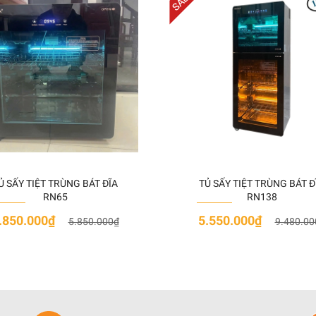
hiết kế 2 ngăn sấy độc lập:
găn trên: Khử trùng bằng Ozone kết hợp sấy khô ở nhiệt độ trung 
g chịu nhiệt độ cao (thủy tinh, gốm sứ, inox…) và cả đồ dùng KHÔN
Ủ SẤY TIỆT TRÙNG BÁT ĐĨA
TỦ SẤY TIỆT TRÙNG BÁT Đ
RN65
RN138
.850.000₫
5.550.000₫
5.850.000₫
9.480.00