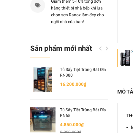
Giảm thêm 5-10% tổng đơn
hàng thiết bị nhà bếp khi lựa
chọn sơn Ranox làm đẹp cho
ngôi nhà của bạn!
Sản phẩm mới nhất
Tủ Sấy Tiệt Trùng Bát Đĩa
RN380
16.200.000₫
MÔ T
Tủ Sấy Tiệt Trùng Bát Đĩa
TH
RN65
4.850.000₫
M
5.850.000₫