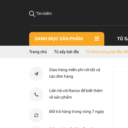
Tìm kiếm
DANH MỤC SẢN PHẨM
TỦ S
Trang chủ
Tủ sấy bát đĩa
Tủ khử trùng bát đĩa 38
Giao hàng miễn phí với tất cả
các đơn hàng
Liên hệ với Ranox để biết thêm
về sản phẩm
Đổi trả hàng trong vòng 7 ngày