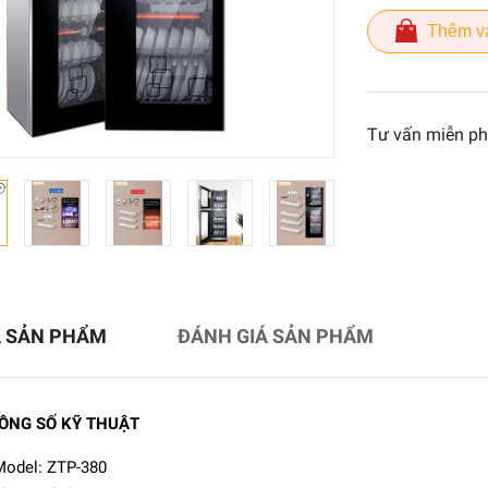
Thêm v
Tư vấn miễn ph
Tủ sấy tiệt trùng bát đĩa
RN280
7.550.000₫
Ả SẢN PHẨM
ĐÁNH GIÁ SẢN PHẨM
12.800.000₫
ÔNG SỐ KỸ THUẬT
Tủ sấy tiệt trùng bát đĩa
RN138
odel: ZTP-380
5.550.000₫