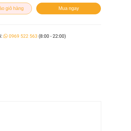
ào giỏ hàng
Mua ngay
í:
0969 522 563
(8:00 - 22:00)