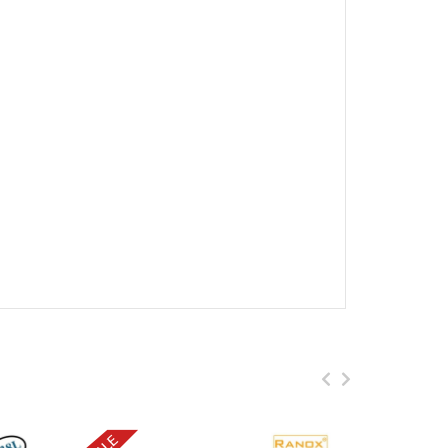
y khô nhanh, diệt 99,9% vi khuẩn nấm mốc.
 sấy bằng núm hẹn giờ từ 20-60 phút.