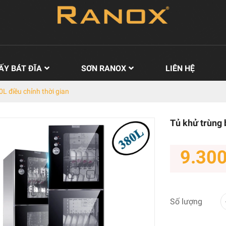
ẤY BÁT ĐĨA
SƠN RANOX
LIÊN HỆ
0L điều chỉnh thời gian
Tủ khử trùng 
9.30
Số lượng