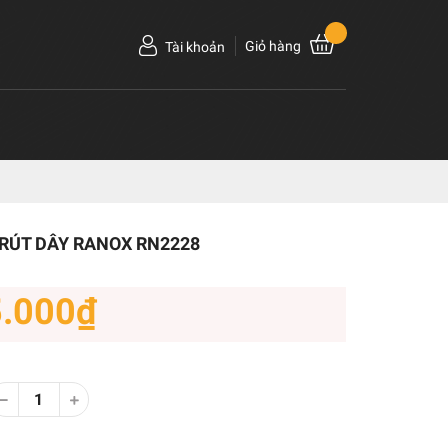
Giỏ hàng
Tài khoản
 RÚT DÂY RANOX RN2228
5.000₫