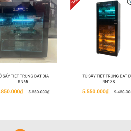
Ủ SẤY TIỆT TRÙNG BÁT ĐĨA
TỦ SẤY TIỆT TRÙNG BÁT Đ
RN65
RN138
.850.000₫
5.550.000₫
5.850.000₫
9.480.00