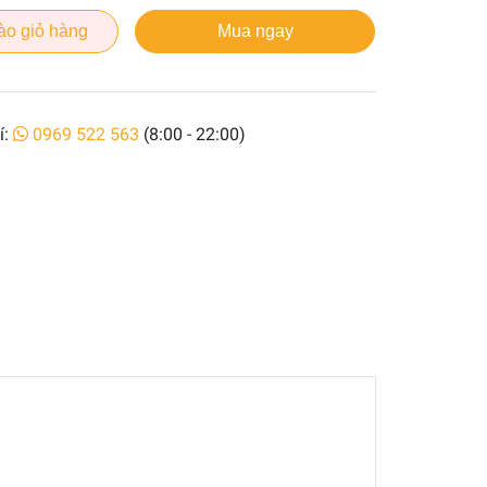
ào giỏ hàng
Mua ngay
í:
0969 522 563
(8:00 - 22:00)