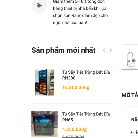
Giảm thêm 5-10% tổng đơn
hàng thiết bị nhà bếp khi lựa
chọn sơn Ranox làm đẹp cho
ngôi nhà của bạn!
Sản phẩm mới nhất
Tủ Sấy Tiệt Trùng Bát Đĩa
RN380
16.200.000₫
MÔ T
Tủ Sấy Tiệt Trùng Bát Đĩa
ĐẶC
RN65
4.850.000₫
5.850.000₫