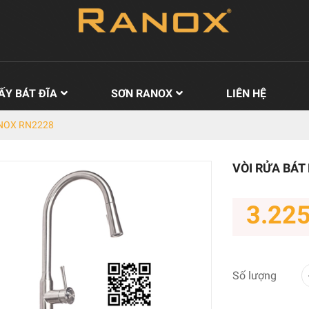
ẤY BÁT ĐĨA
SƠN RANOX
LIÊN HỆ
ANOX RN2228
VÒI RỬA BÁT
3.22
Số lượng