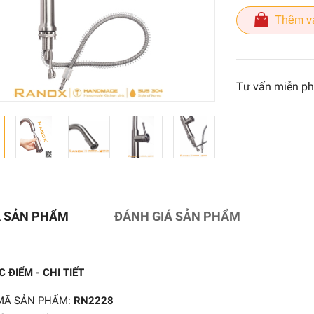
Thêm v
Tư vấn miễn ph
Tủ sấy tiệt trùng bát đĩa
RN280
7.550.000₫
Ả SẢN PHẨM
ĐÁNH GIÁ SẢN PHẨM
12.800.000₫
 ĐIỂM - CHI TIẾT
Tủ sấy tiệt trùng bát đĩa
RN138
MÃ SẢN PHẨM:
RN2228
5.550.000₫