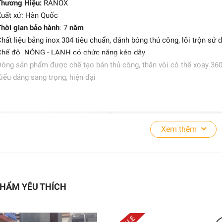
Thương Hiệu:
RANOX
9.480.000₫
uất xứ: Hàn Quốc
hời gian bảo hành
: 7
năm
hất liệu bằng inox 304 tiêu chuẩn, đánh bóng thủ công, lõi trộn sử
TỦ SẤY BÁT ĐĨA CÔNG
Chế độ NÓNG - LẠNH có chức năng kéo dây
NGHIỆP YTP-450
òng sản phẩm được chế tạo bán thủ công, thân vòi có thể xoay 360 đ
7.200.000₫
iểu dáng sang trọng, hiện đại
11.500.000₫
Xem thêm
Tủ sấy quần áo YTD368
7.580.000₫
HẨM YÊU THÍCH