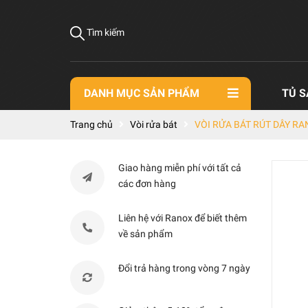
Tìm kiếm
DANH MỤC SẢN PHẨM
TỦ S
Trang chủ
Vòi rửa bát
VÒI RỬA BÁT RÚT DÂY R
Giao hàng miễn phí với tất cả
các đơn hàng
Liên hệ với Ranox để biết thêm
về sản phẩm
Đổi trả hàng trong vòng 7 ngày