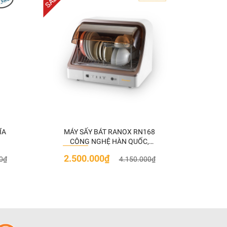
ĨA
MÁY SẤY BÁT RANOX RN168
TỦ 
CÔNG NGHỆ HÀN QUỐC,
KHI
DUNG TÍCH 40L
2.500.000₫
4.7
0₫
4.150.000₫