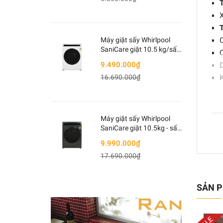
X
T
Máy giặt sấy Whirlpool
C
SaniCare giặt 10.5 kg/sấy
7kg WWEB10702FW
9.490.000₫
D
Trắng
16.690.000₫
K
Máy giặt sấy Whirlpool
SaniCare giặt 10.5kg - sấy
7kg WWEB10702FG Xám
9.990.000₫
17.690.000₫
SẢN P